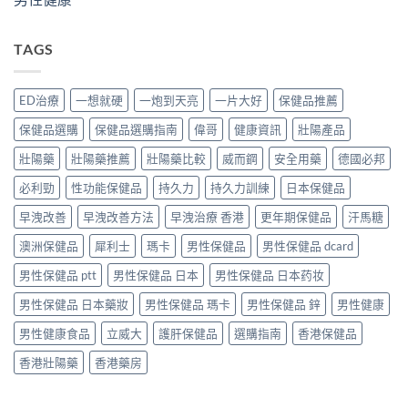
TAGS
ED治療
一想就硬
一炮到天亮
一片大好
保健品推薦
保健品選購
保健品選購指南
偉哥
健康資訊
壯陽產品
壯陽藥
壯陽藥推薦
壯陽藥比較
威而鋼
安全用藥
德國必邦
必利勁
性功能保健品
持久力
持久力訓練
日本保健品
早洩改善
早洩改善方法
早洩治療 香港
更年期保健品
汗馬糖
澳洲保健品
犀利士
瑪卡
男性保健品
男性保健品 dcard
男性保健品 ptt
男性保健品 日本
男性保健品 日本药妆
男性保健品 日本藥妝
男性保健品 瑪卡
男性保健品 鋅
男性健康
男性健康食品
立威大
護肝保健品
選購指南
香港保健品
香港壯陽藥
香港藥房