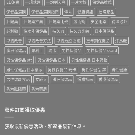
ED治療
一想就硬
一炮到天亮
一片大好
保健品推薦
保健品選購
保健品選購指南
偉哥
健康資訊
壯陽產品
壯陽藥
壯陽藥推薦
壯陽藥比較
威而鋼
安全用藥
德國必邦
必利勁
性功能保健品
持久力
持久力訓練
日本保健品
早洩改善
早洩改善方法
早洩治療 香港
更年期保健品
汗馬糖
澳洲保健品
犀利士
瑪卡
男性保健品
男性保健品 dcard
男性保健品 ptt
男性保健品 日本
男性保健品 日本药妆
男性保健品 日本藥妝
男性保健品 瑪卡
男性保健品 鋅
男性健康
男性健康食品
立威大
護肝保健品
選購指南
香港保健品
香港壯陽藥
香港藥房
郵件訂閱獲取優惠
获取最新優惠活动、和產品最新信息。