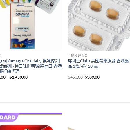
藥
壯陽補腎必買
gra|Kamagra Oral Jelly|果凍偉哥|
犀利士Cialis 美國禮來原廠 香港
威而鋼|7種口味|印度原裝進口|香港
品 1盒/4粒 20mg
藥行總代理
Price
Original
Current
.00
–
$
1,450.00
$
450.00
$
389.00
range:
price
price
$450.00
was:
is:
through
$450.00.
$389.00.
$1,450.00