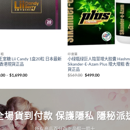
增粗
印度藥
室糖 Lii Candy 1盒20粒 日本最新
小绿瓶绿巨人陰莖增大胶囊 Hashm
 香港現貨正品
Sikander-E-Azam Plus 增大增粗
貨正品
Price
Original
Current
.00
–
$
1,699.00
$
569.00
$
499.00
range:
price
price
$659.00
was:
is:
through
$569.00.
$499.00.
$1,699.00
全場貨到付款 保護隱私 隱秘派
所有商品百分百正品假一罰十