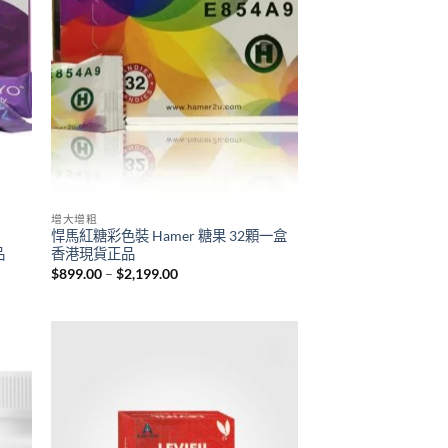
增大增粗
悍馬紅糖彩色裝 Hamer 糖果 32顆一盒
品
香港現貨正品
Price
$
899.00
–
$
2,199.00
range:
$899.00
through
$2,199.00