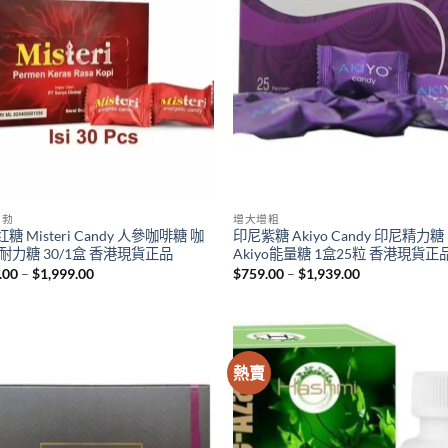
助勃
增大增粗
糖 Misteri Candy 人參咖啡糖 咖
印尼紫糖 Akiyo Candy 印尼精力糖
耐力糖 30/1盒 香港現貨正品
Akiyo能量糖 1盒25粒 香港現貨正
Price
Price
.00
–
$
1,999.00
$
759.00
–
$
1,939.00
range:
range:
$799.00
$759.00
through
through
$1,999.00
$1,939.00
熱賣