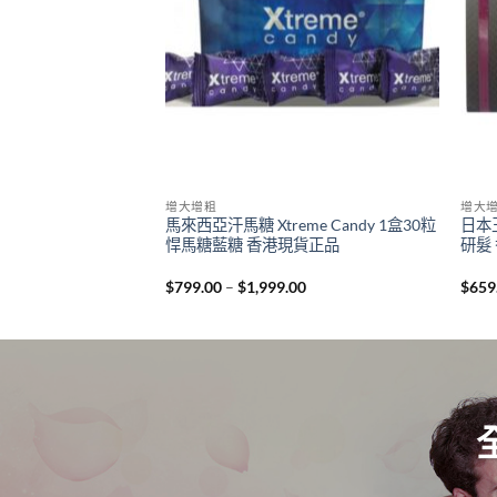
增大增粗
增大
馬來西亞汗馬糖 Xtreme Candy 1盒30粒
日本王
悍馬糖藍糖 香港現貨正品
研髮
Price
$
799.00
–
$
1,999.00
$
659
range:
$799.00
through
$1,999.00