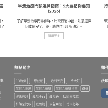
選
早洩治療門診選擇指南：5大要點你要知
持
(2026)
項，
了解早洩治療門診係咩，比較西醫中醫，注意選擇
想
刻了
因素同安全用藥，助你作出明智決定。
閱讀更多
熱點關注
郵
的知
获
ED治療
一想就硬
一炮到天亮
一片大好
有
保健品推薦
保健品選購
保健品選購指南
偉哥
牌
健康資訊
壯陽產品
壯陽藥
壯陽藥推薦
就
壯陽藥比較
威而鋼
安全用藥
德國必邦