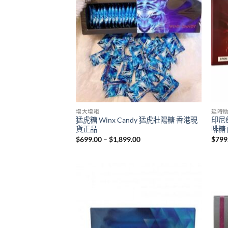
增大增粗
延時
猛虎糖 Winx Candy 猛虎壯陽糖 香港現
印尼红
貨正品
啡糖 
Price
$
699.00
–
$
1,899.00
$
799
range:
$699.00
through
$1,899.00