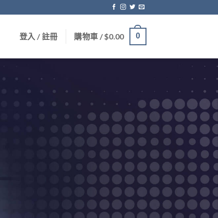
登入 / 註冊
購物車 /
$
0.00
0