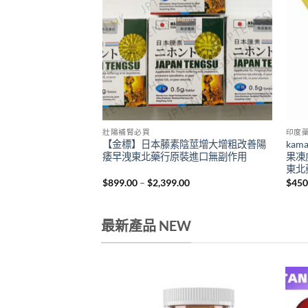
壯陽補腎必買
印度
|天然植物萃取安全無
【金標】日本藤素陰莖增大增粗改善陽
kama
上火【香港藥店正品】
痿早洩東北藥行原裝進口無副作用
果凍
東北
Price
Price
00
$
899.00
–
$
2,399.00
$
450
range:
range:
$649.00
$899.00
through
through
$2,199.00
$2,399.00
最新產品 NEW