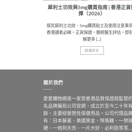
較與選購貼士
犀利士功效與5mg購買指南 | 香港正貨
擇（2026）
涵蓋護肝、更年期
探究犀利士功效、5mg購買貼士及使用注意事
，揀啱正貨產品。
香港讀者必睇。正貨保證，需經醫生評估，即
解更多 [...]
閱讀更多
關於我們
愛愛購物網是一家受香港品質保證局監管
名品牌藥局公司官網，成立於至今二十年
餘，主要經營男性保健用品。公司代理品
有：日本藤素、美國黑金、悍馬糖、一想
硬、一炮到天亮、一片大好、必利勁等等…