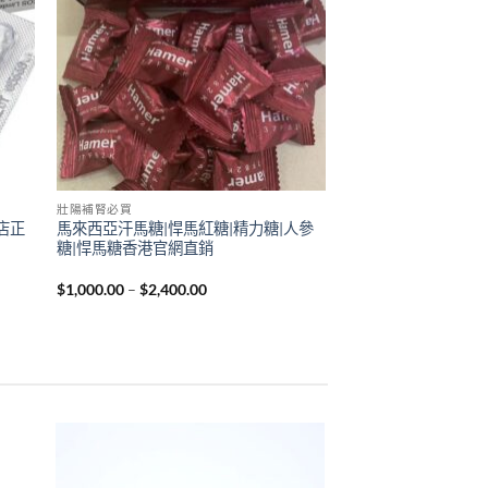
壯陽補腎必買
藥店正
馬來西亞汗馬糖|悍馬紅糖|精力糖|人參
糖|悍馬糖香港官網直銷
Price
$
1,000.00
–
$
2,400.00
range:
$1,000.00
through
$2,400.00