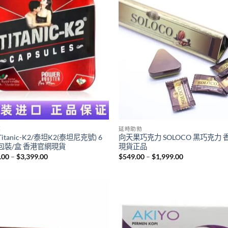
藥
延時助勃
itanic-K2/泰坦K2(泰坦尼克號) 6
向天果巧克力 SOLOCO 黑巧克力 
包裝/盒 香港官網現貨
現貨正品
Price
Price
.00
–
$
3,399.00
$
549.00
–
$
1,999.00
range:
range:
$499.00
$549.00
through
through
$3,399.00
$1,999.00