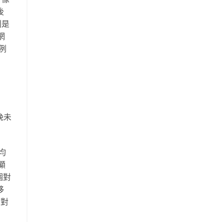
後
別是
網
例
晚未
平均
顯
個對
移
者對