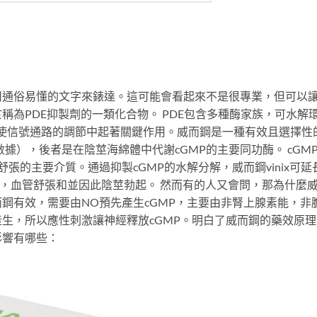
用通俗易懂的文字來錶達。這可能會看起來不是很專業，但可以
稱為PDE抑製劑的一類化合物。 PDE包含多種酶家族，可水解
二信使信號通路的調節中起著關鍵作用。威而鋼是一種有效且選擇性
數據），後者是在陰莖海綿體中代謝cGMP的主要同功酶。 cGM
張的主要介質。通過抑製cGMP的水解分解，威而鋼vinix可延
弛，血管舒張和並因此陰莖勃起。 然而有的人又會問，那為什麼
鋼有效，需要由NO預先產生cGMP，主要由非腎上腺素能，非
生，所以應性刺激讓神經釋放cGMP。明白了威而鋼的藥效原理
影響有哪些：