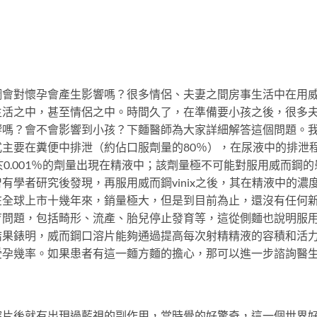
鋼會對懷孕會產生影響嗎？很多情侶、夫妻之間房事生活中在用
生活之中，甚至情侶之中。時間久了，在準備要小孩之後，很多
響嗎？會不會影響到小孩？下麵醫師為大家詳細解答這個問題。
主要在糞便中排泄（約佔口服劑量的80％），在尿液中的排泄
0.001％的劑量出現在精液中；該劑量極不可能對服用威而鋼的
有學者研究後發現，再服用威而鋼vinix之後，其在精液中的濃
在全球上市十幾年來，銷量極大，但是到目前為止，還沒有任何
育問題，包括畸形、流產、胎兒停止發育等，這從側麵也說明服
結果錶明，威而鋼口溶片能夠通過提高每次射精精液的容積和活
受孕幾率。如果患者有這一麵方麵的擔心，那可以進一步諮詢醫
溶片後就有出現過藍視的副作用，當時覺的好驚奇，這一個世界