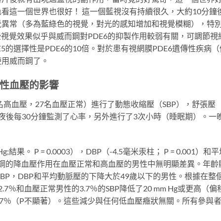
看這一個世界也很好！ 這一個藍視沒有持續很久，大約10分鐘
覺異常（多為藍綠色的視覺，對光的感知增加和視覺模糊），特
這些視覺效果似乎與威而鋼對PDE6的抑製作用較弱有關，可調節視
5的選擇性是PDE6的10倍。對於患有視網膜PDE6遺傳性疾病（
使用威而鋼了。
性血壓的影響
名高血壓，27名血壓正常）進行了動態收縮壓（SBP），舒張壓
午夜後每30分鐘監測了心率，另外進行了3次小時（睡眠期）。一
結果。 P = 0.0003），DBP（-4.5毫米汞柱； P = 0.001）和
0008）。威而鋼的降血壓作用在血壓正常和高血壓的男性中無明顯差異。年齡
SBP，DBP和平均動脈壓的下降大於49歲以下的男性。根據在整
％和血壓正常男性的3.7％的SBP降低了20 mm Hg或更高（偏
.1％和3.7％（P不顯著）。這些減少與任何低血壓癥狀無關。所有參與