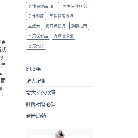
男性保健品 瑪卡
男性保健品 鋅
男性健康
男性健康食品
立威大
護肝保健品
選購指南
香港保健品
香港壯陽藥
讓更
香港藥房
環狀
的
P是
印度藥
長
威而
增大增粗
膽
增大持久軟膏
，
壯陽補腎必買
延時助勃