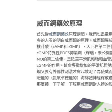
威而鋼藥效原理
首先從
威而鋼藥效
原理講起，我們也盡量
多的人看的明白威而鋼的原理。威而鋼屬於
核苷酸（cAMP和cGMP），因此在第
cGMP特異性PDE5抑製劑（輝瑞，未公開
NO的第二信使，是陰莖平滑肌鬆弛和血管舒
cGMP的作用。這會導緻增加的平滑肌鬆
鋼又要有外部性刺激才會起效呢？為使威而
鹼能的（氮氧卓德能的）海綿體神經釋放產
那麼接一下了解一下服用威而鋼對人體的