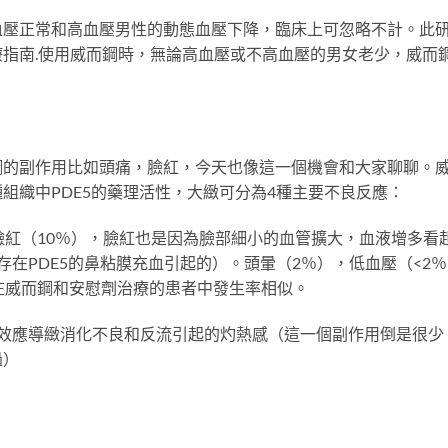
血壓正常和高血壓男性的動態血壓下降，臨床上可忽略不計。此
療指南
.
使用威而鋼時，無論高血壓或不高血壓的男女老少，威而
鋼的副作用比如頭痛，臉紅，今天也像這一個機會和大家聊聊。
組織中PDE5的藥理活性，大緻可分為4種主要不良反應：
臉紅（10％），臉紅也是因為臉部細小的血管擴大，血液增多看
在PDE5的鼻粘膜充血引起的）。頭暈（2％），低血壓（<2
在威而鋼和安慰劑治療的患者中發生率相似。
道效應導緻消化不良和反流引起的灼熱感（這一個副作用倒是很少
過）