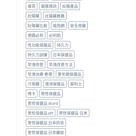
偉哥
健康資訊
壯陽產品
壯陽藥
壯陽藥推薦
壯陽藥比較
威而鋼
安全用藥
德國必邦
必利勁
性功能保健品
持久力
持久力訓練
日本保健品
早洩改善
早洩改善方法
早洩治療 香港
更年期保健品
汗馬糖
澳洲保健品
犀利士
瑪卡
男性保健品
男性保健品 dcard
男性保健品 ptt
男性保健品 日本
男性保健品 日本药妆
男性保健品 日本藥妝