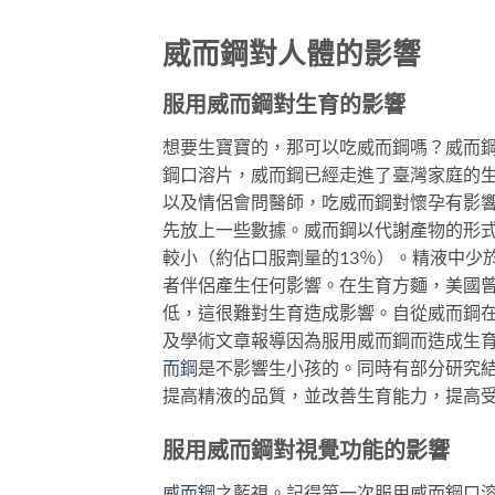
威而鋼對人體的影響
服用威而鋼對生育的影響
想要生寶寶的，那可以吃威而鋼嗎？威而
鋼口溶片，威而鋼已經走進了臺灣家庭的
以及情侶會問醫師，吃威而鋼對懷孕有影
先放上一些數據。威而鋼以代謝產物的形式
較小（約佔口服劑量的13％）。精液中少於
者伴侶產生任何影響。在生育方麵，美國曾
低，這很難對生育造成影響。自從威而鋼
及學術文章報導因為服用威而鋼而造成生
而鋼
是不影響生小孩的。同時有部分研究
提高精液的品質，並改善生育能力，提高
服用威而鋼對視覺功能的影響
威而鋼
之藍視。記得第一次服用威而鋼口