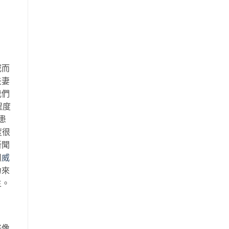
威而
夫妻
我們
程度
患
度很
新聞
用
威
力來
生。
好像