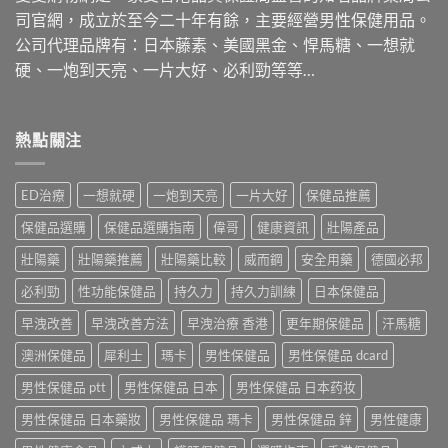
司官網，成立於至今二十年有餘，主要經營男性保健用品。
公司代理品牌有：日本藤素、美國黑金、悍馬糖、一想就
硬、一炮到天亮、一片大好、必利勁等等…
熱點關注
ED治療
一想就硬
一炮到天亮
一片大好
保健品推薦
保健品選購
保健品選購指南
偉哥
健康資訊
壯陽產品
壯陽藥
壯陽藥推薦
壯陽藥比較
威而鋼
安全用藥
德國必邦
必利勁
性功能保健品
持久力
持久力訓練
日本保健品
早洩改善
早洩改善方法
早洩治療 香港
更年期保健品
汗馬糖
澳洲保健品
犀利士
瑪卡
男性保健品
男性保健品 dcard
男性保健品 ptt
男性保健品 日本
男性保健品 日本药妆
男性保健品 日本藥妝
男性保健品 瑪卡
男性保健品 鋅
男性健康