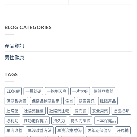
BLOG CATEGORIES
產品資訊
男性健康
TAGS
ED治療
一想就硬
一炮到天亮
一片大好
保健品推薦
保健品選購
保健品選購指南
偉哥
健康資訊
壯陽產品
壯陽藥
壯陽藥推薦
壯陽藥比較
威而鋼
安全用藥
德國必邦
必利勁
性功能保健品
持久力
持久力訓練
日本保健品
早洩改善
早洩改善方法
早洩治療 香港
更年期保健品
汗馬糖