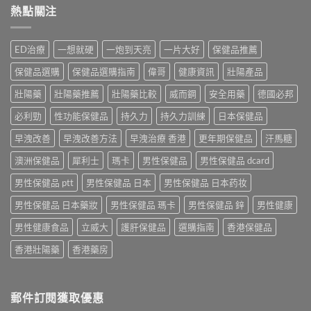
熱點關注
ED治療
一想就硬
一炮到天亮
一片大好
保健品推薦
保健品選購
保健品選購指南
偉哥
健康資訊
壯陽產品
壯陽藥
壯陽藥推薦
壯陽藥比較
威而鋼
安全用藥
德國必邦
必利勁
性功能保健品
持久力
持久力訓練
日本保健品
早洩改善
早洩改善方法
早洩治療 香港
更年期保健品
汗馬糖
澳洲保健品
犀利士
瑪卡
男性保健品
男性保健品 dcard
男性保健品 ptt
男性保健品 日本
男性保健品 日本药妆
男性保健品 日本藥妝
男性保健品 瑪卡
男性保健品 鋅
男性健康
男性健康食品
立威大
護肝保健品
選購指南
香港保健品
香港壯陽藥
香港藥房
郵件訂閱獲取優惠