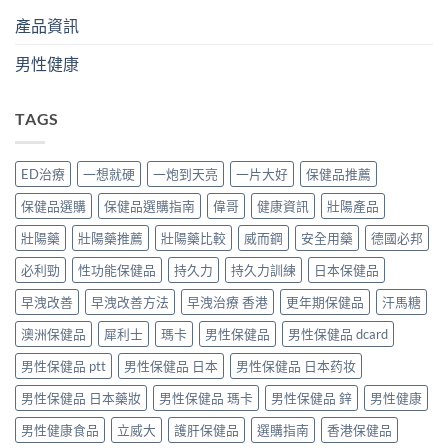
產品資訊
男性健康
TAGS
ED治療
一想就硬
一炮到天亮
一片大好
保健品推薦
保健品選購
保健品選購指南
偉哥
健康資訊
壯陽產品
壯陽藥
壯陽藥推薦
壯陽藥比較
威而鋼
安全用藥
德國必邦
必利勁
性功能保健品
持久力
持久力訓練
日本保健品
早洩改善
早洩改善方法
早洩治療 香港
更年期保健品
汗馬糖
澳洲保健品
犀利士
瑪卡
男性保健品
男性保健品 dcard
男性保健品 ptt
男性保健品 日本
男性保健品 日本药妆
男性保健品 日本藥妝
男性保健品 瑪卡
男性保健品 鋅
男性健康
男性健康食品
立威大
護肝保健品
選購指南
香港保健品