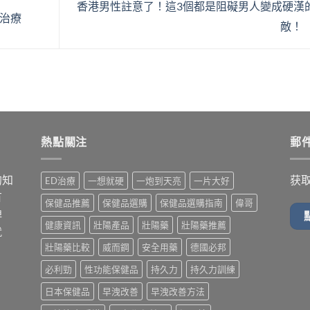
香港男性註意了！這3個都是阻礙男人變成硬漢
治療
敵！
熱點關注
郵
的知
获
ED治療
一想就硬
一炮到天亮
一片大好
有
保健品推薦
保健品選購
保健品選購指南
偉哥
牌
健康資訊
壯陽產品
壯陽藥
壯陽藥推薦
就
壯陽藥比較
威而鋼
安全用藥
德國必邦
必利勁
性功能保健品
持久力
持久力訓練
日本保健品
早洩改善
早洩改善方法