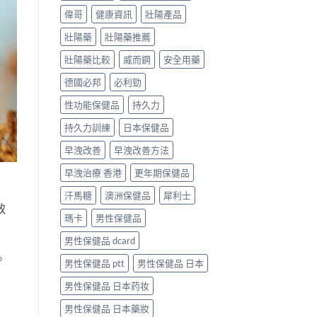
偉哥
健康資訊
壯陽產品
壯陽藥
壯陽藥推薦
壯陽藥比較
威而鋼
安全用藥
德國必邦
必利勁
性功能保健品
持久力
持久力訓練
日本保健品
早洩改善
早洩改善方法
早洩治療 香港
更年期保健品
汗馬糖
澳洲保健品
犀利士
致
瑪卡
男性保健品
男性保健品 dcard
。
男性保健品 ptt
男性保健品 日本
男性保健品 日本药妆
男性保健品 日本藥妝