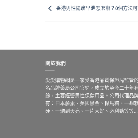
香港男性陽痿早泄怎麽辦？8個方法可
關於我們
愛愛購物網是一家受香港品質保證局監管
名品牌藥局公司官網，成立於至今二十年
餘，主要經營男性保健用品。公司代理品
有：日本藤素、美國黑金、悍馬糖、一想
硬、一炮到天亮、一片大好、必利勁等等…