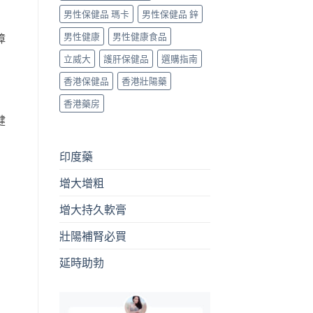
男性保健品 瑪卡
男性保健品 鋅
男性健康
男性健康食品
障
立威大
護肝保健品
選購指南
香港保健品
香港壯陽藥
香港藥房
健
印度藥
增大增粗
增大持久軟膏
壯陽補腎必買
延時助勃