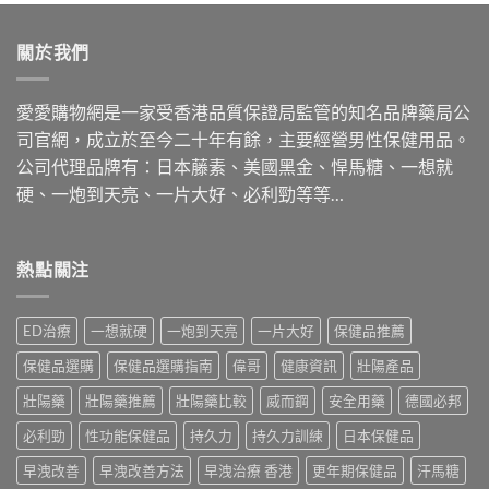
關於我們
愛愛購物網是一家受香港品質保證局監管的知名品牌藥局公
司官網，成立於至今二十年有餘，主要經營男性保健用品。
公司代理品牌有：日本藤素、美國黑金、悍馬糖、一想就
硬、一炮到天亮、一片大好、必利勁等等…
熱點關注
ED治療
一想就硬
一炮到天亮
一片大好
保健品推薦
保健品選購
保健品選購指南
偉哥
健康資訊
壯陽產品
壯陽藥
壯陽藥推薦
壯陽藥比較
威而鋼
安全用藥
德國必邦
必利勁
性功能保健品
持久力
持久力訓練
日本保健品
早洩改善
早洩改善方法
早洩治療 香港
更年期保健品
汗馬糖