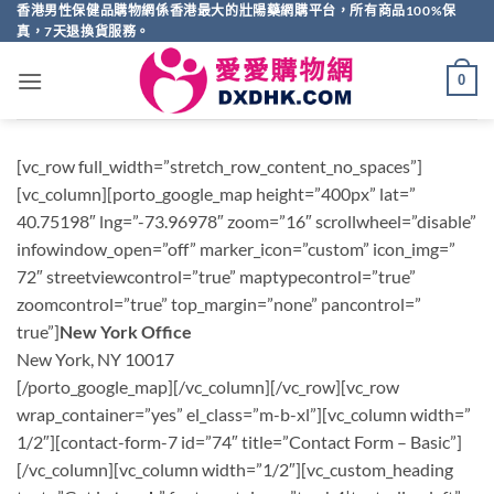
Skip
香港男性保健品購物網係香港最大的壯陽藥網購平台，所有商品100%保
真，7天退換貨服務。
to
content
0
[vc_row full_width=”stretch_row_content_no_spaces”]
[vc_column][porto_google_map height=”400px” lat=”
40.75198″ lng=”-73.96978″ zoom=”16″ scrollwheel=”disable”
infowindow_open=”off” marker_icon=”custom” icon_img=”
72″ streetviewcontrol=”true” maptypecontrol=”true”
zoomcontrol=”true” top_margin=”none” pancontrol=”
true”]
New York Office
New York, NY 10017
[/porto_google_map][/vc_column][/vc_row][vc_row
wrap_container=”yes” el_class=”m-b-xl”][vc_column width=”
1/2″][contact-form-7 id=”74″ title=”Contact Form – Basic”]
[/vc_column][vc_column width=”1/2″][vc_custom_heading