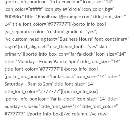
[porto_info_box icon=”fa fa-envelope” icon_size=”14″
icon_color=”#ffffff” icon_style=”circle” icon_color_bg=”
#0088cc” title=”
Email:
mail@example.com
” title_font_size=”
14″ title_font_color=”#777777″][/porto_info_box]
[vc_separator color=”custom” gradient=”yes”]
[vc_custom_heading text=”Business
Hours
” font_container=”
tag:h4|text_align:left” use_theme_fonts=”yes” skin=”
primary”][porto_info_box icon=”far fa-clock” icon_size=”14″
title=”Monday – Friday 9am to 5pm” title_font_size=”14″
title_font_color=”#777777″][/porto_info_box]
[porto_info_box icon=”far fa-clock” icon_size=”14″ title=”
Saturday – 9am to 2pm” title_font_size=”14″
title_font_color=”#777777″][/porto_info_box]
[porto_info_box icon=”far fa-clock” icon_size=”14″ title=”
Sunday – Closed” title_font_size=”14″ title_font_color=”
#777777″][/porto_info_box][/vc_column][/vc_row]