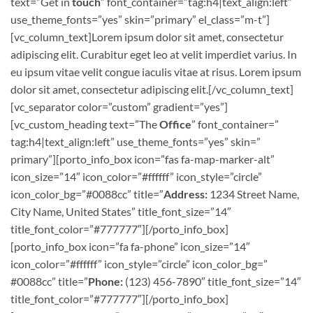
text=”Get in
touch
” font_container=”tag:h4|text_align:left”
use_theme_fonts=”yes” skin=”primary” el_class=”m-t”]
[vc_column_text]Lorem ipsum dolor sit amet, consectetur
adipiscing elit. Curabitur eget leo at velit imperdiet varius. In
eu ipsum vitae velit congue iaculis vitae at risus. Lorem ipsum
dolor sit amet, consectetur adipiscing elit.[/vc_column_text]
[vc_separator color=”custom” gradient=”yes”]
[vc_custom_heading text=”The
Office
” font_container=”
tag:h4|text_align:left” use_theme_fonts=”yes” skin=”
primary”][porto_info_box icon=”fas fa-map-marker-alt”
icon_size=”14″ icon_color=”#ffffff” icon_style=”circle”
icon_color_bg=”#0088cc” title=”
Address:
1234 Street Name,
City Name, United States” title_font_size=”14″
title_font_color=”#777777″][/porto_info_box]
[porto_info_box icon=”fa fa-phone” icon_size=”14″
icon_color=”#ffffff” icon_style=”circle” icon_color_bg=”
#0088cc” title=”
Phone:
(123) 456-7890″ title_font_size=”14″
title_font_color=”#777777″][/porto_info_box]