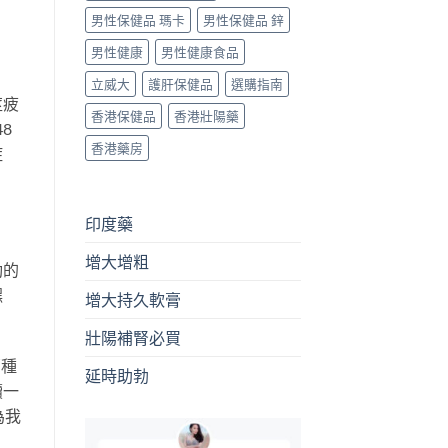
男性保健品 瑪卡
男性保健品 鋅
男性健康
男性健康食品
立威大
護肝保健品
選購指南
莖疲
香港保健品
香港壯陽藥
8
香港藥房
症
印度藥
增大增粗
動的
嘿
增大持久軟膏
壯陽補腎必買
那種
延時助勃
續一
為我