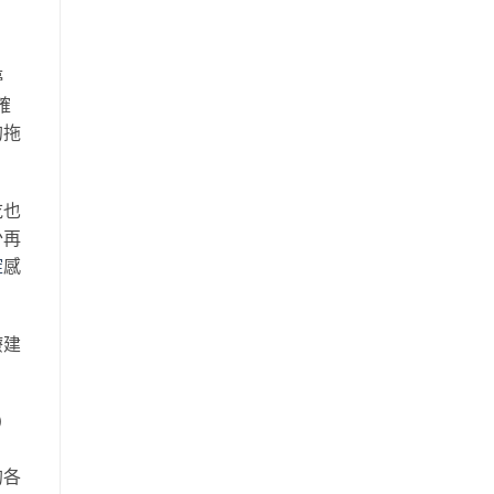
停
確
的拖
吃也
少再
錠
感
療建
）
的各