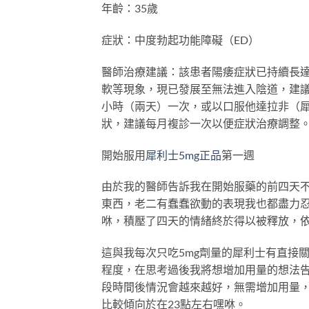
年齡：35歲
症狀：中度勃起功能障礙（ED）
醫師治療建議：該患者陽痿症狀已持續長
軟等現象，現已發展至無法進入陰道，建議
小時（兩天）一次，或以口服他達拉非（犀
狀，建議每月複診一次以便症狀治療調整
開始服用
犀利士5mg正品
第一週
由於我的醫師告訴我在開始服藥的前四天
東西，老二有蠢蠢欲動的表現我也都盡力
咻，積壓了四天的情緒終於得以被釋放，
這與我每次只吃5mg劑量的犀利士有直接
程度，在思考過後我將想增加用量的想法
段時間後情況會越來越好，無需增加用量，
比較傾向於在23點左右嘿咻。