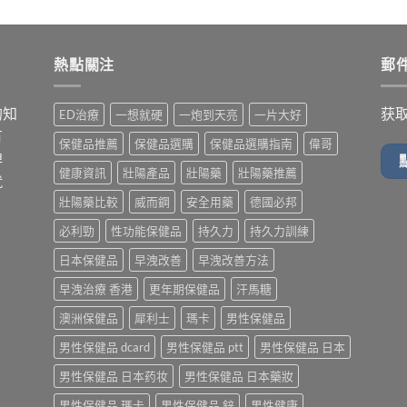
熱點關注
郵
的知
获
ED治療
一想就硬
一炮到天亮
一片大好
有
保健品推薦
保健品選購
保健品選購指南
偉哥
牌
健康資訊
壯陽產品
壯陽藥
壯陽藥推薦
就
壯陽藥比較
威而鋼
安全用藥
德國必邦
必利勁
性功能保健品
持久力
持久力訓練
日本保健品
早洩改善
早洩改善方法
早洩治療 香港
更年期保健品
汗馬糖
澳洲保健品
犀利士
瑪卡
男性保健品
男性保健品 dcard
男性保健品 ptt
男性保健品 日本
男性保健品 日本药妆
男性保健品 日本藥妝
男性保健品 瑪卡
男性保健品 鋅
男性健康