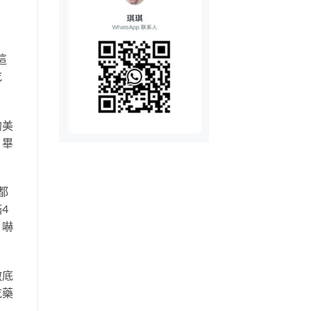
這
吃
的美
，畢
都
4
，嚇
徹底
吃藥