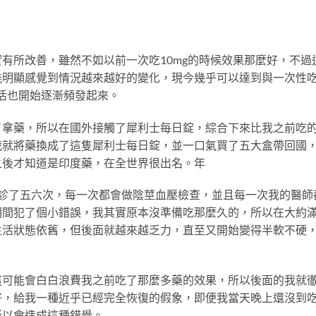
有所改善，雖然不如以前一次吃10mg的時候效果那麼好，不過
能明顯感覺到情況越來越好的變化，現今幾乎可以達到與一次性
生活也開始逐漸頻發起來。
了拿藥，所以在國外接觸了犀利士每日錠，綜合下來比我之前吃
我就將藥換成了這隻犀利士每日錠，並一口氣買了五大盒帶回國
之後才知道是印度藥，在全世界很出名。年
診了五六次，每一次都會做陰莖血壓檢查，並且每一次我的醫師
期間犯了個小錯誤，我其實原本沒準備吃那麼久的，所以在大約滿
生活狀態依舊，但後面就越來越乏力，直至又開始變得半軟不硬
這可能會白白浪費我之前吃了那麼多藥的效果，所以後面的我就
好，給我一種近乎已經完全恢復的假象，即便我當天晚上還沒到
所以會造成這種錯覺。