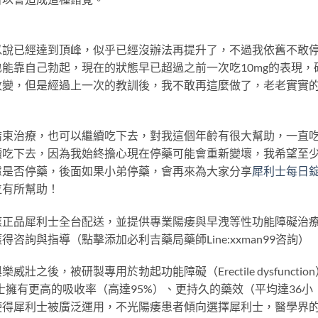
以說已經達到頂峰，似乎已經沒辦法再提升了，不過我依舊不敢
能靠自己勃起，現在的狀態早已超過之前一次吃10mg的表現，
改變，但是經過上一次的教訓後，我不敢再這麼做了，老老實實
結束治療，也可以繼續吃下去，對我這個年齡有很大幫助，一直
續吃下去，因為我始終擔心現在停藥可能會重新變壞，我希望至
慮是否停藥，後面如果小弟停藥，會再來為大家分享
犀利士每日
位有所幫助！
應正品犀利士全台配送，並提供專業陽痿與早洩等性功能障礙治
詢與指導（點擊添加必利吉藥局藥師Line:xxman99咨詢）
後，被研製專用於勃起功能障礙（Erectile dysfunction
士擁有更高的吸收率（高達95%）、更持久的藥效（平均達36小
使得犀利士被廣泛運用，不光陽痿患者傾向選擇犀利士，醫學界