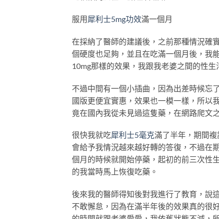
服用
犀利士5mg功效
滿一個月
在採納了醫師的建議後，之前那種情況確實
個硬度也足夠，並且在吃滿一個月後，我
10mg那樣的效果，我跟我老婆之間的性
不過中間有一個小插曲，因為出差時候忘
國版更便宜實惠，效果也一模一樣，所以
竟在國內我從未見過這隻藥，在網路爬文
很快我就吃
犀利士5毫克
滿了半年，期間複
會給予我情況越來越好轉的答復，不過在
個月的時候就開始停藥，起初的前三次性
的我當時馬上恢復吃藥。
後來我的醫師得知後對我進行了教育，說
不敢懈怠，因為在滿半年後的效果真的很
的時間就跟老婆愛愛，我依舊狀態不減，