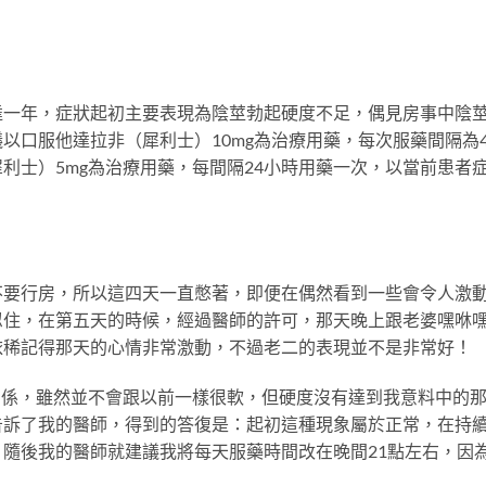
達一年，症狀起初主要表現為陰莖勃起硬度不足，偶見房事中陰
以口服他達拉非（犀利士）10mg為治療用藥，每次服藥間隔為4
利士）5mg為治療用藥，每間隔24小時用藥一次，以當前患者
。
不要行房，所以這四天一直憋著，即便在偶然看到一些會令人激
忍住，在第五天的時候，經過醫師的許可，那天晚上跟老婆嘿咻
依稀記得那天的心情非常激動，不過老二的表現並不是非常好！
關係，雖然並不會跟以前一樣很軟，但硬度沒有達到我意料中的
告訴了我的醫師，得到的答復是：起初這種現象屬於正常，在持
隨後我的醫師就建議我將每天服藥時間改在晚間21點左右，因