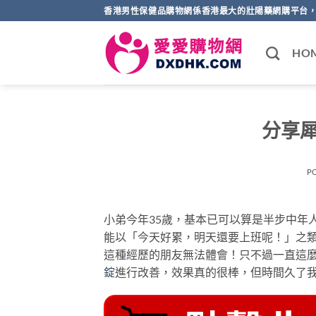
Skip
香港男性保健品購物網係香港最大的壯陽藥網購平台，
to
content
HO
分享犀
P
小弟今年35歲，基本已可以算是半步中年
能以「今天好累，明天還要上班呢！」之
這種經歷的朋友無法體會！只不過一直這
錠
進行改善，效果真的很棒，但時間久了