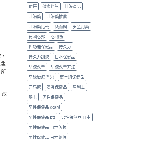
偉哥
健康資訊
壯陽產品
壯陽藥
壯陽藥推薦
壯陽藥比較
威而鋼
安全用藥
德國必邦
必利勁
性功能保健品
持久力
做，
持久力訓練
日本保健品
這隻
早洩改善
早洩改善方法
有所
早洩治療 香港
更年期保健品
汗馬糖
澳洲保健品
犀利士
、改
瑪卡
男性保健品
男性保健品 dcard
男性保健品 ptt
男性保健品 日本
男性保健品 日本药妆
男性保健品 日本藥妝