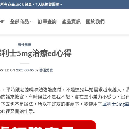
所有商品100%保真，7天退換貨服務。
ME
全部商品
訂單查詢
產品資訊
關於我們
男性健康
利士5mg治療ed心得
OSTED ON
2025-03-05
BY
香港愛愛
人，平時跟老婆嘿咻勉強能應付，不過這幾年她需求越來越大，
類的話來搪塞，有時候並不是我不想，實在是小弟力不從心，沒
麼下去也不是辦法，所以在好友的推薦下，我使用了
犀利士5mg
我心裡又開始作祟…