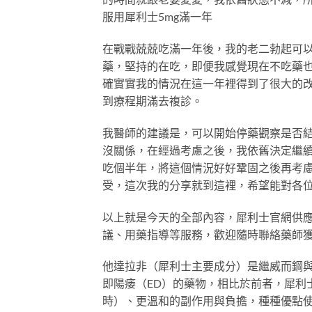
服用犀利士5mg滿一年
在戰戰兢兢吃滿一年後，我的老二勃起可
藥，堅持的在吃，即便我感覺現在不吃藥也
確實實我的情況在這一年裡得到了很大的
到療程期滿去複診。
我醫師的建議是，可以開始停藥觀察是否
沒關係，在經過考慮之後，我依舊決定繼
吃個半年，將這個情況好好鞏固之後再考
受，這次我的分享就到這裡，希望能對各
以上就是今天的全部內容，犀利士官網供
議、用藥指導等服務，歡迎隨時聯絡藥師獲得咨
他達拉非（犀利士主要成分）是繼威而鋼與樂威壯之
即陽痿（ED）的藥物，相比於前者，犀利
時）、更溫和的副作用與負擔，種種優點