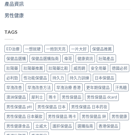
產品資訊
男性健康
TAGS
ED治療
一想就硬
一炮到天亮
一片大好
保健品推薦
保健品選購
保健品選購指南
偉哥
健康資訊
壯陽產品
壯陽藥
壯陽藥推薦
壯陽藥比較
威而鋼
安全用藥
德國必邦
必利勁
性功能保健品
持久力
持久力訓練
日本保健品
早洩改善
早洩改善方法
早洩治療 香港
更年期保健品
汗馬糖
澳洲保健品
犀利士
瑪卡
男性保健品
男性保健品 dcard
男性保健品 ptt
男性保健品 日本
男性保健品 日本药妆
男性保健品 日本藥妝
男性保健品 瑪卡
男性保健品 鋅
男性健康
男性健康食品
立威大
護肝保健品
選購指南
香港保健品