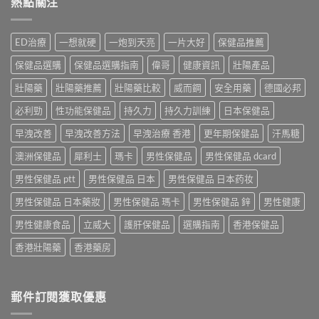
熱點關注
ED治療
一想就硬
一炮到天亮
一片大好
保健品推薦
保健品選購
保健品選購指南
偉哥
健康資訊
壯陽產品
壯陽藥
壯陽藥推薦
壯陽藥比較
威而鋼
安全用藥
德國必邦
必利勁
性功能保健品
持久力
持久力訓練
日本保健品
早洩改善
早洩改善方法
早洩治療 香港
更年期保健品
汗馬糖
澳洲保健品
犀利士
瑪卡
男性保健品
男性保健品 dcard
男性保健品 ptt
男性保健品 日本
男性保健品 日本药妆
男性保健品 日本藥妝
男性保健品 瑪卡
男性保健品 鋅
男性健康
男性健康食品
立威大
護肝保健品
選購指南
香港保健品
香港壯陽藥
香港藥房
郵件訂閱獲取優惠