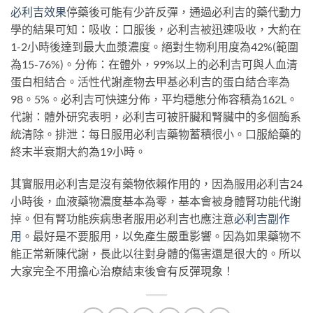
必利吉效果
停藥後可能有少許反彈，通過必利吉的藥代動力
學的結果可知：吸收：口服後，必利吉被迅速吸收，大約在
1-2小時後達到最大血漿濃度。絕對生物利用度為42%(範圍
為15-76%)。分佈：在體外，99%以上的必利吉可與人血清
蛋白相結合。活性代謝產物去甲基必利吉的蛋白結合率為
98。5%。必利吉可快速分佈，平均穩態分佈容積為162L。
代謝：體外研究表明，必利吉可被肝臟和腎臟中的多個酶系
統清除。排泄：每日服用必利吉藥物蓄積很小。口服給藥的
終末半衰期大約為19小時。
其實服用必利吉是沒有藥物依賴作用的，因為服用必利吉24
小時後，血液藥物濃度基本為零，基本會被身體腎功能代謝
掉。但有腎功能疾病患者服用必利吉也應注意
必利吉副作
用
。最好是不要服用，以免產生嚴重影響。因為如果藥物不
能正常新陳代謝，長此以往對身體的傷害還是很大的。所以
大家完全不用擔心治療結束後會有反彈現象！