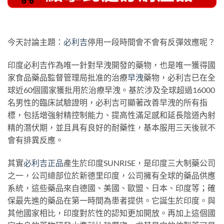
今天討論主題：
必利吉
停用一段時間會不會有反彈效應呢？
印度必利吉作為唯一針對早洩開發的藥物，也是唯一獲得國
家食品藥品監督管理局批准的治療
早洩
藥物，必利吉已在全
球近60個國家獲批用於治療早洩。基於涉及全球超過16000
名男性的臨床試驗證明，必利吉可顯著改善早洩的所有指
標，包括增強射精控制能力、提高性滿足感和延長陰道內射
精的潛伏期，並且具有良好的耐藥性，基本服用三天後就不
會有排異反應。
其實
必利吉正品
產生於印度SUNRISE，是印度三大制藥公司
之一，公司總部位於新德里印度，公司擁有全球的藥品供應
系統，這些藥品來自德國、美國、歐盟、日本、印度等；確
保最先進的藥品在第一時間為患者提供。它誕生於印度。與
其他國家相比，印度對於性的認知更加開放。再加上這個國