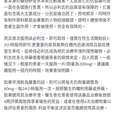
家本身的藥物研發水準就比較厲害。尤其是它的仿製藥可是
一直在各國進行售賣。所以必利吉的品質是有保障的。它裏
面包含兩大主要成分，分別是達泊西丁、西地那非。同時所
有制作原料都是由專業的人物經過驗證，證明人體使用後不
會產生副作用，才會被使用。完全有保障的。
而且首次服用該
必利吉
，即可起效，僅需在性生活開始前1-
3小時服用即可;更重要的是其能夠在體內迅速消除且副反應
發生率低，這使得必利吉成為用於治療早洩的理想藥物。必
利吉吃多久停藥需要根據患者的病情來定，因人而異。一般
情況下，輕度的患者一天服用一片(劑量為200mg)，建議連
續服用一個月的時間，效果會加明顯。
如果早洩較為嚴重的話，則可以將每天的劑量調整為
60mg，每24小時服用一次，按照醫生的囑咐用藥或停藥。
如果選用其治療早洩，醫生會在患者使用該藥品治療後首個
4周評價風險與患者報告的受益，或者在使用6次治療劑量以
後評估患者的風險-利益平衡並決定是否繼續使用其治療。