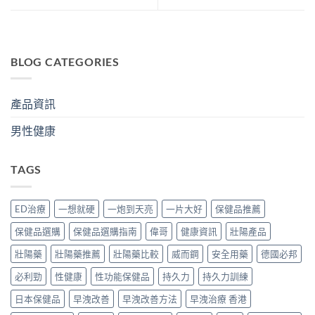
BLOG CATEGORIES
產品資訊
男性健康
TAGS
ED治療
一想就硬
一炮到天亮
一片大好
保健品推薦
保健品選購
保健品選購指南
偉哥
健康資訊
壯陽產品
壯陽藥
壯陽藥推薦
壯陽藥比較
威而鋼
安全用藥
德國必邦
必利勁
性健康
性功能保健品
持久力
持久力訓練
日本保健品
早洩改善
早洩改善方法
早洩治療 香港