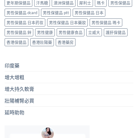
更年期保健品
汗馬糖
澳洲保健品
犀利士
瑪卡
男性保健品
男性保健品 dcard
男性保健品 ptt
男性保健品 日本
男性保健品 日本药妆
男性保健品 日本藥妝
男性保健品 瑪卡
男性保健品 鋅
男性健康
男性健康食品
立威大
護肝保健品
香港保健品
香港壯陽藥
香港藥房
印度藥
增大增粗
增大持久軟膏
壯陽補腎必買
延時助勃