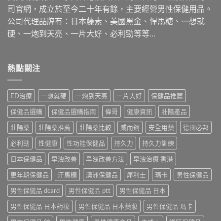
司官網，成立於至今二十年有餘，主要經營男性保健用品。
公司代理品牌有：日本藤素、美國黑金、悍馬糖、一想就
硬、一炮到天亮、一片大好、必利勁等等…
熱點關注
ED治療
一想就硬
一炮到天亮
一片大好
保健品推薦
保健品選購
保健品選購指南
偉哥
健康資訊
壯陽產品
壯陽藥
壯陽藥推薦
壯陽藥比較
威而鋼
安全用藥
德國必邦
必利勁
性健康
性功能保健品
持久力
持久力訓練
日本保健品
早洩改善
早洩改善方法
早洩治療 香港
更年期保健品
汗馬糖
澳洲保健品
犀利士
瑪卡
男性保健品
男性保健品 dcard
男性保健品 ptt
男性保健品 日本
男性保健品 日本药妆
男性保健品 日本藥妝
男性保健品 瑪卡