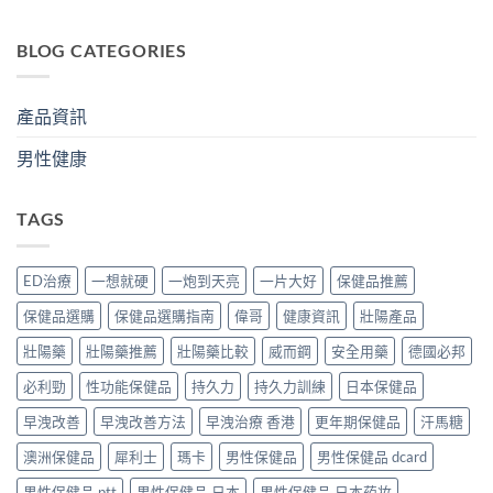
BLOG CATEGORIES
產品資訊
男性健康
TAGS
ED治療
一想就硬
一炮到天亮
一片大好
保健品推薦
保健品選購
保健品選購指南
偉哥
健康資訊
壯陽產品
壯陽藥
壯陽藥推薦
壯陽藥比較
威而鋼
安全用藥
德國必邦
必利勁
性功能保健品
持久力
持久力訓練
日本保健品
早洩改善
早洩改善方法
早洩治療 香港
更年期保健品
汗馬糖
澳洲保健品
犀利士
瑪卡
男性保健品
男性保健品 dcard
男性保健品 ptt
男性保健品 日本
男性保健品 日本药妆