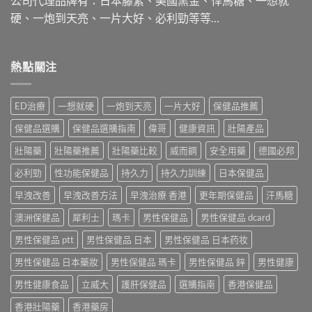
公司代理品牌有：日本藤素、美國黑金、悍馬糖、一想就
硬、一炮到天亮、一片大好、必利勁等等…
熱點關注
ED治療
一想就硬
一炮到天亮
一片大好
保健品推薦
保健品選購
保健品選購指南
偉哥
健康資訊
壯陽產品
壯陽藥
壯陽藥推薦
壯陽藥比較
威而鋼
安全用藥
德國必邦
必利勁
性功能保健品
持久力
持久力訓練
日本保健品
早洩改善
早洩改善方法
早洩治療 香港
更年期保健品
汗馬糖
澳洲保健品
犀利士
瑪卡
男性保健品
男性保健品 dcard
男性保健品 ptt
男性保健品 日本
男性保健品 日本药妆
男性保健品 日本藥妝
男性保健品 瑪卡
男性保健品 鋅
男性健康
男性健康食品
立威大
護肝保健品
選購指南
香港保健品
香港壯陽藥
香港藥房