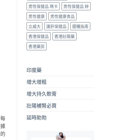
男性保健品 瑪卡
男性保健品 鋅
男性健康
男性健康食品
立威大
護肝保健品
選購指南
香港保健品
香港壯陽藥
香港藥房
印度藥
增大增粗
增大持久軟膏
壯陽補腎必買
延時助勃
擇每
根據
面的