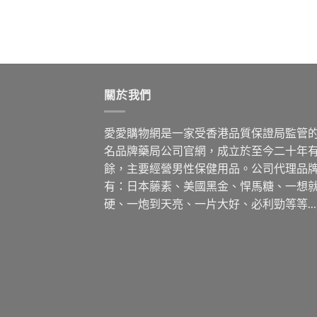
關於我們
愛愛購物網是一家受香港品質保證局監管
名品牌藥局公司官網，成立於至今二十年
餘，主要經營男性保健用品。公司代理品
有：日本藤素、美國黑金、悍馬糖、一想
硬、一炮到天亮、一片大好、必利勁等等…