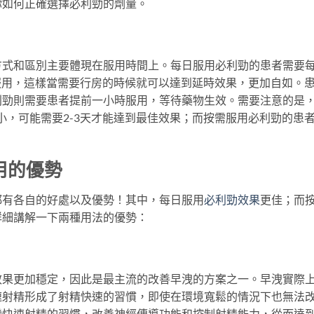
你如何正確選擇必利勁的劑量。
方式和區別主要體現在服用時間上。每日服用必利勁的患者需要
前服用，這樣當需要行房的時候就可以達到延時效果，更加自如。
利勁則需要患者提前一小時服用，等待藥物生效。需要注意的是
小，可能需要2-3天才能達到最佳效果；而按需服用必利勁的患
。
用的優勢
都有各自的好處以及優勢！其中，每日服用
必利勁效果
更佳；而
詳細講解一下兩種用法的優勢：
效果更加穩定，因此是最主流的改善早洩的方案之一。早洩實際
速射精形成了射精快速的習慣，即使在環境寬鬆的情況下也無法
變快速射精的習慣，改善神經傳導功能和控制射精能力，從而達