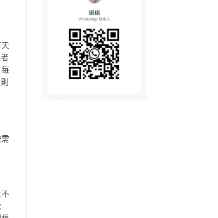
每天
患者
，每
者則
按需
上不
改
到根