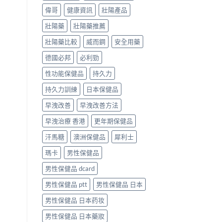
偉哥
健康資訊
壯陽產品
壯陽藥
壯陽藥推薦
壯陽藥比較
威而鋼
安全用藥
德國必邦
必利勁
性功能保健品
持久力
持久力訓練
日本保健品
早洩改善
早洩改善方法
早洩治療 香港
更年期保健品
汗馬糖
澳洲保健品
犀利士
瑪卡
男性保健品
男性保健品 dcard
男性保健品 ptt
男性保健品 日本
男性保健品 日本药妆
男性保健品 日本藥妝