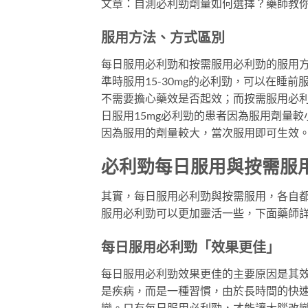
文章：自測必利勁劑量如何選擇？藥師教
服用方法、方式區別
每日服用必利勁和按需服用必利勁的服用
準時服用15-30mg的必利勁，可以在睡
不需要擔心藥效是否起效；而按需服用必
日服用15mg必利勁的患者因為服用劑量較
因為服用的劑量較大，當次服用即可生效
必利勁每日服用與按需服
其實，每日服用必利勁與按需服用，各自
服用必利勁可以更加靈活一些，下面藥師
每日服用必利勁「效果更佳」
每日服用必利勁效果更佳的主要原因是其
是疾病，而是一種習慣，由於長時間的快
變。只有每日服用必利勁，才能讓大腦改