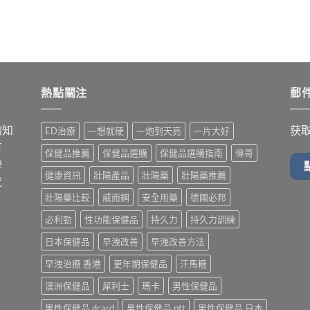
熱點關注
郵
的知
获
ED治療
一想就硬
一炮到天亮
一片大好
有
保健品推薦
保健品選購
保健品選購指南
偉哥
牌
健康資訊
壯陽產品
壯陽藥
壯陽藥推薦
就
壯陽藥比較
威而鋼
安全用藥
德國必邦
必利勁
性功能保健品
持久力
持久力訓練
日本保健品
早洩改善
早洩改善方法
早洩治療 香港
更年期保健品
汗馬糖
澳洲保健品
犀利士
瑪卡
男性保健品
男性保健品 dcard
男性保健品 ptt
男性保健品 日本