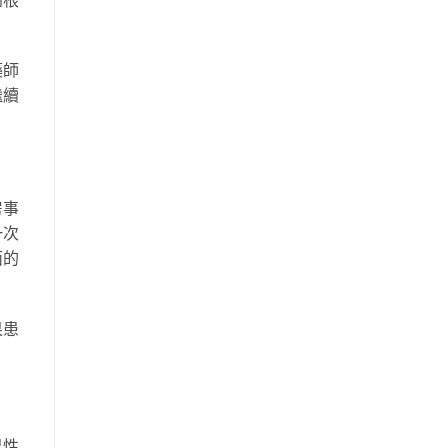
藥師
繼續
房事
一次
面的
果患
男性