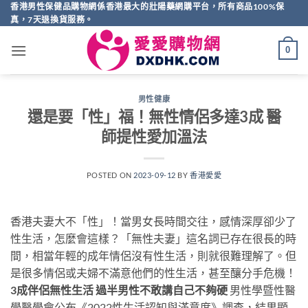
Skip
香港男性保健品購物網係香港最大的壯陽藥網購平台，所有商品100%保
真，7天退換貨服務。
to
content
0
男性健康
還是要「性」福！無性情侶多達3成 醫
師提性愛加溫法
POSTED ON
2023-09-12
BY
香港愛愛
香港夫妻大不「性」！當男女長時間交往，感情深厚卻少了
性生活，怎麼會這樣？「無性夫妻」這名詞已存在很長的時
間，相當年輕的成年情侶沒有性生活，則就很難理解了。但
是很多情侶或夫婦不滿意他們的性生活，甚至釀分手危機！
3成伴侶無性生活 過半男性不敢講自己不夠硬
男性學暨性醫
學醫學會公布《2022性生活認知與滿意度》調查，結果顯