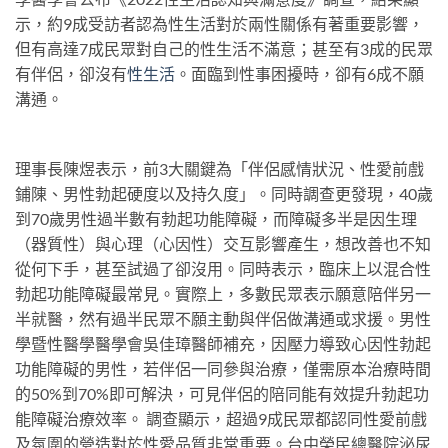
示，約9成受訪者認為性生活對於兩性關係有著重要影響，
但有高達7成民眾對自己的性生活不滿意；甚至有3成的民眾
有伴侶，卻沒有
性生活
。面臨到性事困擾時，卻有6成不願
溝通。
理事長陳煜表示，前3大關鍵為「伴侶感情狀況、性愛前戲
鋪陳、男性勃起硬度以及持久度」。同時調查更發現，40歲
到70歲男性過半數有勃起功能障礙，而障礙多半是因生理
（器質性）與心理（心因性）交互影響產生，想改善也不知
從何下手，甚至試過了卻沒用。同時表示，臨床上以混合性
勃起功能障礙最常見。實際上，多數民眾表示願意陪伴另一
半就醫，然有過半民眾不願主動與伴侶做溝通或求援。男性
學暨性醫學醫學會吳佳璋醫師補充，因壓力導致心因性勃起
功能障礙的男性，若伴侶一同參與治療，僅需原本治療時間
的50%到70%即可解決，可見伴侶的陪同能有效提升勃起功
能障礙治療效率。 調查顯示，超過9成民眾都認同性愛前戲
及氛圍的營造對於性愛品質非常重要。台中榮民總醫院泌尿