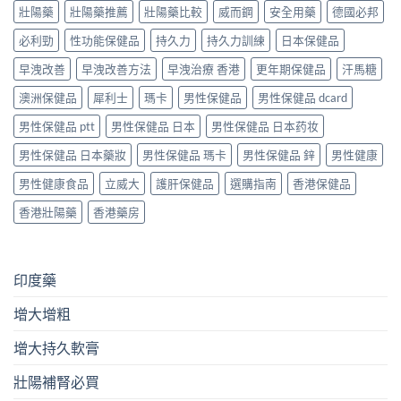
壯陽藥
壯陽藥推薦
壯陽藥比較
威而鋼
安全用藥
德國必邦
必利勁
性功能保健品
持久力
持久力訓練
日本保健品
早洩改善
早洩改善方法
早洩治療 香港
更年期保健品
汗馬糖
澳洲保健品
犀利士
瑪卡
男性保健品
男性保健品 dcard
男性保健品 ptt
男性保健品 日本
男性保健品 日本药妆
男性保健品 日本藥妝
男性保健品 瑪卡
男性保健品 鋅
男性健康
男性健康食品
立威大
護肝保健品
選購指南
香港保健品
香港壯陽藥
香港藥房
印度藥
增大增粗
增大持久軟膏
壯陽補腎必買