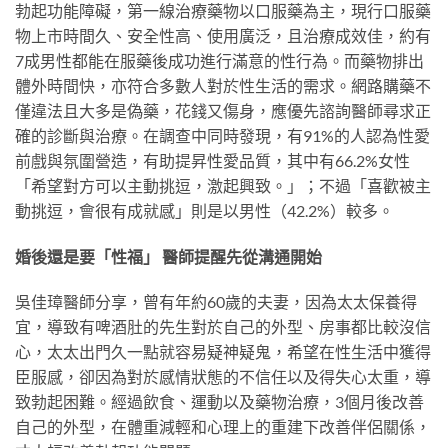
勃起功能障礙，第一線治療藥物以口服藥為主，現行口服藥
物上市時間久、安全性高、使用廣泛，且治療成效佳，約有
7成男性都能在服藥後成功進行滿意的性行為。而藥物排出
體外時間快，亦符合多數人對於性生活的需求。網路購藥不
僅違法且大多是偽藥，花錢又傷身，應優先諮詢醫師尋求正
確的診斷與治療。在調查中同時發現，有91%的人認為性愛
前戲與氛圍營造，有助提昇性愛品質，其中有66.2%女性
「希望對方可以主動挑逗，激起興致。」；不過「喜歡被主
動挑逗，會很有成就感」則是以男性（42.2%）較多。
婚後還是要「性福」 醫師提醒先從溝通開始
吳佳璋醫師分享，曾有年約60歲的夫妻，因為太太保養得
宜，導致有啤酒肚的先生對於自己的外型、房事都比較沒信
心，太太出門久一點就容易疑神疑鬼，希望在性生活中獲得
臣服感，卻因為對於感情狀態的不信任以及得失心太重，導
致勃起困難。經過飲食、運動以及藥物治療，3個月後改善
自己的外型，在體重減輕和心理上的重建下改善伴侶關係，