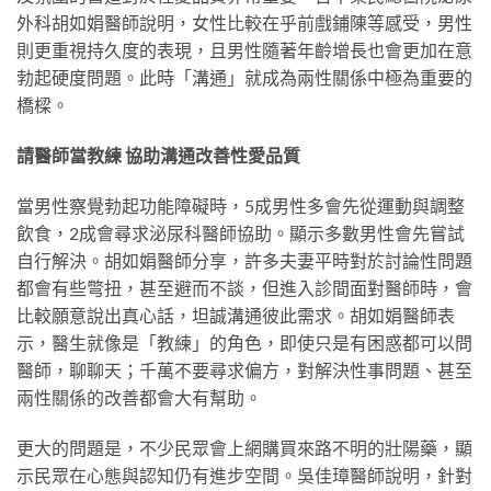
外科胡如娟醫師說明，女性比較在乎前戲鋪陳等感受，男性
則更重視持久度的表現，且男性隨著年齡增長也會更加在意
勃起硬度問題。此時「溝通」就成為兩性關係中極為重要的
橋樑。
請醫師當教練 協助溝通改善性愛品質
當男性察覺勃起功能障礙時，5成男性多會先從運動與調整
飲食，2成會尋求泌尿科醫師協助。顯示多數男性會先嘗試
自行解決。胡如娟醫師分享，許多夫妻平時對於討論性問題
都會有些彆扭，甚至避而不談，但進入診間面對醫師時，會
比較願意說出真心話，坦誠溝通彼此需求。胡如娟醫師表
示，醫生就像是「教練」的角色，即使只是有困惑都可以問
醫師，聊聊天；千萬不要尋求偏方，對解決性事問題、甚至
兩性關係的改善都會大有幫助。
更大的問題是，不少民眾會上網購買來路不明的壯陽藥，顯
示民眾在心態與認知仍有進步空間。吳佳璋醫師說明，針對