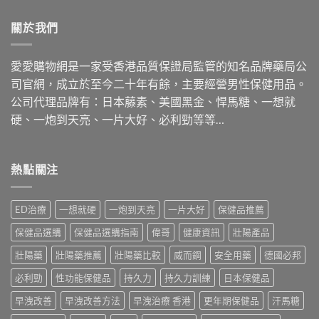
關於我們
愛愛購物網是一家受香港品質保證局監管的知名品牌藥局公
司官網，成立於至今二十年有餘，主要經營男性保健用品。
公司代理品牌有：日本藤素、美國黑金、悍馬糖、一想就
硬、一炮到天亮、一片大好、必利勁等等…
熱點關注
ED治療
一想就硬
一炮到天亮
一片大好
保健品推薦
保健品選購
保健品選購指南
偉哥
健康資訊
壯陽產品
壯陽藥
壯陽藥推薦
壯陽藥比較
威而鋼
安全用藥
德國必邦
必利勁
性功能保健品
持久力
持久力訓練
日本保健品
早洩改善
早洩改善方法
早洩治療 香港
更年期保健品
汗馬糖