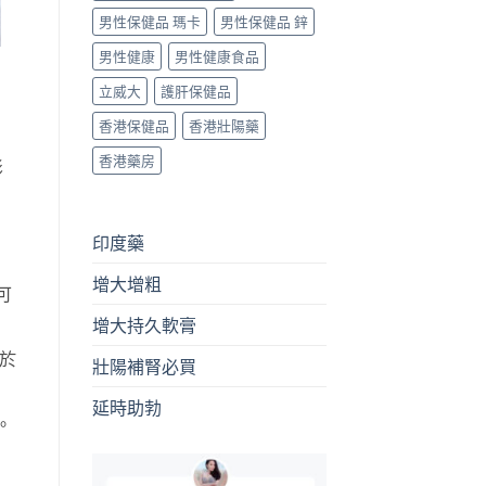
男性保健品 瑪卡
男性保健品 鋅
男性健康
男性健康食品
立威大
護肝保健品
香港保健品
香港壯陽藥
香港藥房
影
印度藥
增大增粗
可
增大持久軟膏
於
壯陽補腎必買
延時助勃
。