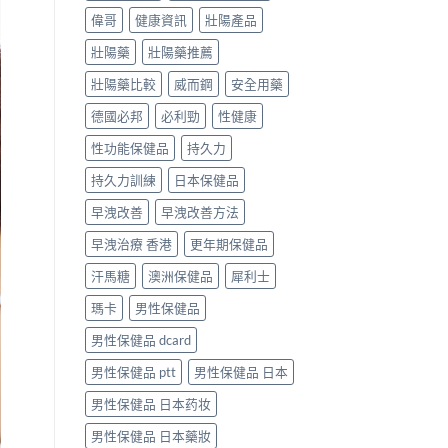
偉哥
健康資訊
壯陽產品
壯陽藥
壯陽藥推薦
壯陽藥比較
威而鋼
安全用藥
德國必邦
必利勁
性健康
性功能保健品
持久力
持久力訓練
日本保健品
早洩改善
早洩改善方法
早洩治療 香港
更年期保健品
汗馬糖
澳洲保健品
犀利士
瑪卡
男性保健品
男性保健品 dcard
男性保健品 ptt
男性保健品 日本
男性保健品 日本药妆
男性保健品 日本藥妝