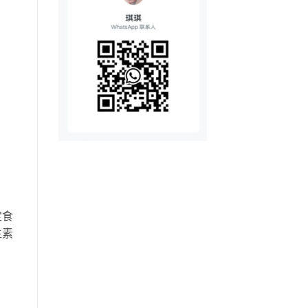
定食
生素