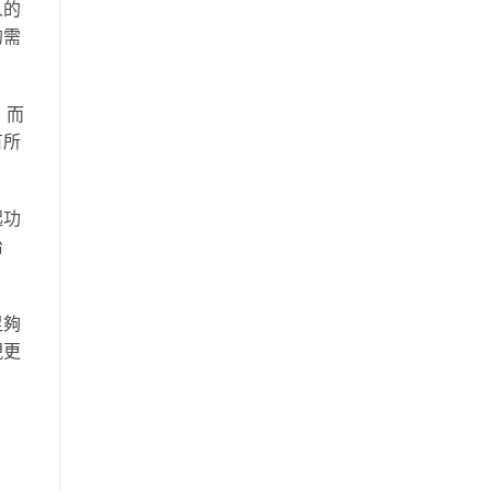
人的
的需
，而
有所
起功
治
足夠
現更