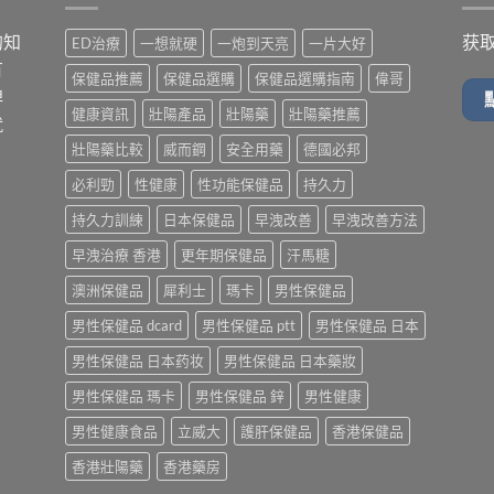
的知
获
ED治療
一想就硬
一炮到天亮
一片大好
有
保健品推薦
保健品選購
保健品選購指南
偉哥
牌
健康資訊
壯陽產品
壯陽藥
壯陽藥推薦
就
壯陽藥比較
威而鋼
安全用藥
德國必邦
必利勁
性健康
性功能保健品
持久力
持久力訓練
日本保健品
早洩改善
早洩改善方法
早洩治療 香港
更年期保健品
汗馬糖
澳洲保健品
犀利士
瑪卡
男性保健品
男性保健品 dcard
男性保健品 ptt
男性保健品 日本
男性保健品 日本药妆
男性保健品 日本藥妝
男性保健品 瑪卡
男性保健品 鋅
男性健康
男性健康食品
立威大
護肝保健品
香港保健品
香港壯陽藥
香港藥房