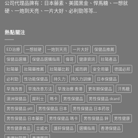
公司代理品牌有：日本藤素、美國黑金、悍馬糖、一想就
硬、一炮到天亮、一片大好、必利勁等等…
熱點關注
ED治療
一想就硬
一炮到天亮
一片大好
保健品推薦
保健品選購
保健品選購指南
偉哥
健康資訊
壯陽產品
壯陽藥
壯陽藥推薦
壯陽藥比較
威而鋼
安全用藥
德國必邦
必利勁
性功能保健品
持久力
持久力訓練
日本保健品
早洩改善
早洩改善方法
早洩治療 香港
更年期保健品
汗馬糖
澳洲保健品
犀利士
瑪卡
男性保健品
男性保健品 dcard
男性保健品 ptt
男性保健品 日本
男性保健品 日本药妆
男性保健品 日本藥妝
男性保健品 瑪卡
男性保健品 鋅
男性健康
男性健康食品
立威大
護肝保健品
選購指南
香港保健品