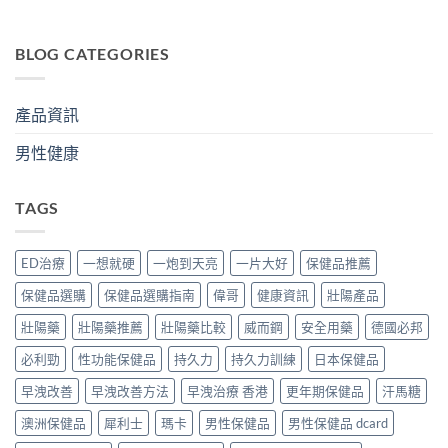
BLOG CATEGORIES
產品資訊
男性健康
TAGS
ED治療
一想就硬
一炮到天亮
一片大好
保健品推薦
保健品選購
保健品選購指南
偉哥
健康資訊
壯陽產品
壯陽藥
壯陽藥推薦
壯陽藥比較
威而鋼
安全用藥
德國必邦
必利勁
性功能保健品
持久力
持久力訓練
日本保健品
早洩改善
早洩改善方法
早洩治療 香港
更年期保健品
汗馬糖
澳洲保健品
犀利士
瑪卡
男性保健品
男性保健品 dcard