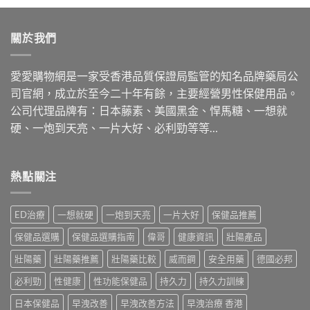
關於我們
愛愛購物網是一家受香港品質保證局監管的知名品牌藥局公
司官網，成立於至今二十年有餘，主要經營男性保健用品。
公司代理品牌有：日本藤素、美國黑金、悍馬糖、一想就
硬、一炮到天亮、一片大好、必利勁等等…
熱點關注
ED治療
一想就硬
一炮到天亮
一片大好
保健品推薦
保健品選購
保健品選購指南
偉哥
健康資訊
壯陽產品
壯陽藥
壯陽藥推薦
壯陽藥比較
威而鋼
安全用藥
德國必邦
必利勁
性健康
性功能保健品
持久力
持久力訓練
日本保健品
早洩改善
早洩改善方法
早洩治療 香港