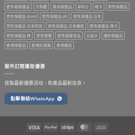
更年期保健品
汗馬糖
澳洲保健品
犀利士
瑪卡
男性保健品
男性保健品 dcard
男性保健品 ptt
男性保健品 日本
男性保健品 日本药妆
男性保健品 日本藥妝
男性保健品 瑪卡
男性保健品 鋅
男性健康
男性健康食品
立威大
護肝保健品
香港保健品
香港壯陽藥
香港藥房
郵件訂閱獲取優惠
获取最新優惠活动、和產品最新信息。
點擊聯絡WhatsApp
Visa
PayPal
Stripe
MasterCard
Cash
On