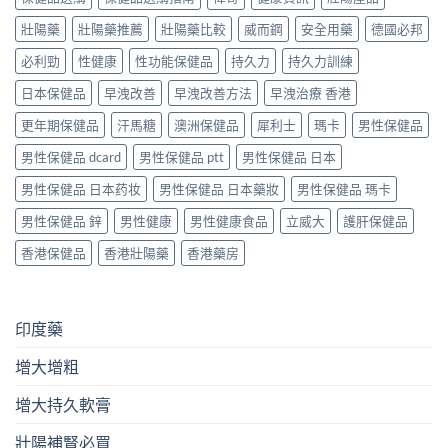
壯陽藥
壯陽藥推薦
壯陽藥比較
威而鋼
安全用藥
德國必邦
必利勁
性健康
性功能保健品
持久力
持久力訓練
日本保健品
早洩改善
早洩改善方法
早洩治療 香港
更年期保健品
汗馬糖
澳洲保健品
犀利士
瑪卡
男性保健品
男性保健品 dcard
男性保健品 ptt
男性保健品 日本
男性保健品 日本药妆
男性保健品 日本藥妝
男性保健品 瑪卡
男性保健品 鋅
男性健康
男性健康食品
立威大
護肝保健品
香港保健品
香港壯陽藥
香港藥房
印度藥
增大增粗
增大持久軟膏
壯陽補腎必買