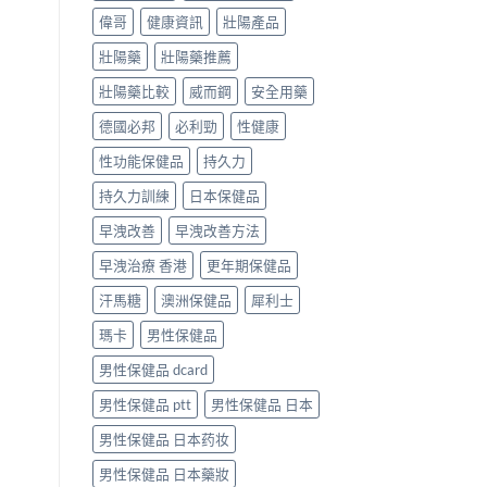
偉哥
健康資訊
壯陽產品
壯陽藥
壯陽藥推薦
壯陽藥比較
威而鋼
安全用藥
德國必邦
必利勁
性健康
性功能保健品
持久力
持久力訓練
日本保健品
早洩改善
早洩改善方法
早洩治療 香港
更年期保健品
汗馬糖
澳洲保健品
犀利士
瑪卡
男性保健品
男性保健品 dcard
男性保健品 ptt
男性保健品 日本
男性保健品 日本药妆
男性保健品 日本藥妝