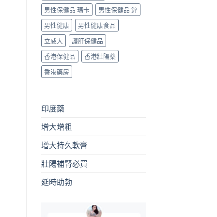
男性保健品 瑪卡
男性保健品 鋅
男性健康
男性健康食品
立威大
護肝保健品
香港保健品
香港壯陽藥
香港藥房
印度藥
增大增粗
增大持久軟膏
壯陽補腎必買
延時助勃