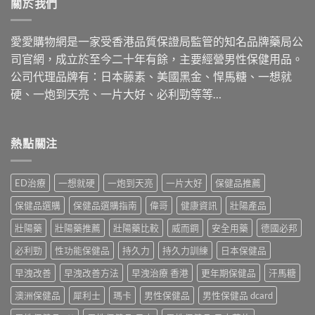
關於我們
愛愛購物網是一家受香港品質保證局監管的知名品牌藥局公
司官網，成立於至今二十年有餘，主要經營男性保健用品。
公司代理品牌有：日本藤素、美國黑金、悍馬糖、一想就
硬、一炮到天亮、一片大好、必利勁等等…
熱點關注
ED治療
一想就硬
一炮到天亮
一片大好
保健品推薦
保健品選購
保健品選購指南
偉哥
健康資訊
壯陽產品
壯陽藥
壯陽藥推薦
壯陽藥比較
威而鋼
安全用藥
德國必邦
必利勁
性功能保健品
持久力
持久力訓練
日本保健品
早洩改善
早洩改善方法
早洩治療 香港
更年期保健品
汗馬糖
澳洲保健品
犀利士
瑪卡
男性保健品
男性保健品 dcard