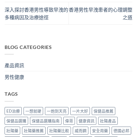
深入探討香港男性導致早洩的
香港男性早洩患者的心理調整
多種病因及治療途徑
之道
BLOG CATEGORIES
產品資訊
男性健康
TAGS
ED治療
一想就硬
一炮到天亮
一片大好
保健品推薦
保健品選購
保健品選購指南
偉哥
健康資訊
壯陽產品
壯陽藥
壯陽藥推薦
壯陽藥比較
威而鋼
安全用藥
德國必邦