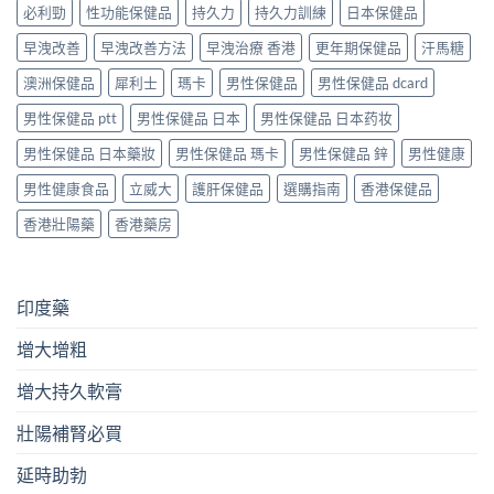
必利勁
性功能保健品
持久力
持久力訓練
日本保健品
早洩改善
早洩改善方法
早洩治療 香港
更年期保健品
汗馬糖
澳洲保健品
犀利士
瑪卡
男性保健品
男性保健品 dcard
男性保健品 ptt
男性保健品 日本
男性保健品 日本药妆
男性保健品 日本藥妝
男性保健品 瑪卡
男性保健品 鋅
男性健康
男性健康食品
立威大
護肝保健品
選購指南
香港保健品
香港壯陽藥
香港藥房
印度藥
增大增粗
增大持久軟膏
壯陽補腎必買
延時助勃