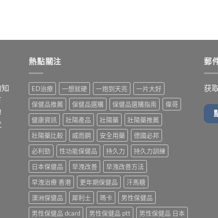
熱點關注
郵
的知
获
ED治療
一想就硬
一炮到天亮
一片大好
有
保健品推薦
保健品選購
保健品選購指南
偉哥
牌
健康資訊
壯陽產品
壯陽藥
壯陽藥推薦
就
壯陽藥比較
威而鋼
安全用藥
德國必邦
必利勁
性功能保健品
持久力
持久力訓練
日本保健品
早洩改善
早洩改善方法
早洩治療 香港
更年期保健品
汗馬糖
澳洲保健品
犀利士
瑪卡
男性保健品
男性保健品 dcard
男性保健品 ptt
男性保健品 日本