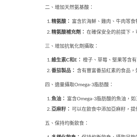
二、增加天然氨基酸：
精氨酸：
富含於海鮮、雞肉、牛肉等食
精氨酸補充劑：
在確保安全的前提下，
三、增加抗氧化劑攝取：
維生素C和E：
橙子、草莓、堅果等含有
番茄製品：
含有豐富番茄紅素的食品，
四、適量攝取Omega-3脂肪酸：
魚油：
富含Omega-3脂肪酸的魚油
亞麻籽：
可以在飲食中添加亞麻籽，提供
五、保持均衡飲食：
多樣化飲食：
保持均衡飲食，攝取足夠