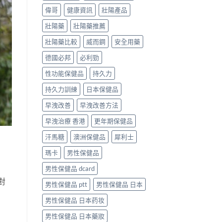
偉哥
健康資訊
壯陽產品
壯陽藥
壯陽藥推薦
壯陽藥比較
威而鋼
安全用藥
德國必邦
必利勁
性功能保健品
持久力
持久力訓練
日本保健品
早洩改善
早洩改善方法
早洩治療 香港
更年期保健品
汗馬糖
澳洲保健品
犀利士
瑪卡
男性保健品
男性保健品 dcard
對
男性保健品 ptt
男性保健品 日本
男性保健品 日本药妆
男性保健品 日本藥妝