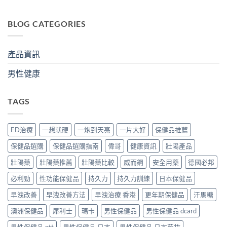
BLOG CATEGORIES
產品資訊
男性健康
TAGS
ED治療
一想就硬
一炮到天亮
一片大好
保健品推薦
保健品選購
保健品選購指南
偉哥
健康資訊
壯陽產品
壯陽藥
壯陽藥推薦
壯陽藥比較
威而鋼
安全用藥
德國必邦
必利勁
性功能保健品
持久力
持久力訓練
日本保健品
早洩改善
早洩改善方法
早洩治療 香港
更年期保健品
汗馬糖
澳洲保健品
犀利士
瑪卡
男性保健品
男性保健品 dcard
男性保健品 ptt
男性保健品 日本
男性保健品 日本药妆