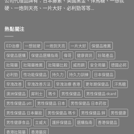
公司代理品牌有：日本藤素、美國黑金、悍馬糖、一想就
硬、一炮到天亮、一片大好、必利勁等等…
熱點關注
ED治療
一想就硬
一炮到天亮
一片大好
保健品推薦
保健品選購
保健品選購指南
偉哥
健康資訊
壯陽產品
壯陽藥
壯陽藥推薦
壯陽藥比較
威而鋼
安全用藥
德國必邦
必利勁
性功能保健品
持久力
持久力訓練
日本保健品
早洩改善
早洩改善方法
早洩治療 香港
更年期保健品
汗馬糖
澳洲保健品
犀利士
瑪卡
男性保健品
男性保健品 dcard
男性保健品 ptt
男性保健品 日本
男性保健品 日本药妆
男性保健品 日本藥妝
男性保健品 瑪卡
男性保健品 鋅
男性健康
男性健康食品
立威大
護肝保健品
選購指南
香港保健品
香港壯陽藥
香港藥房