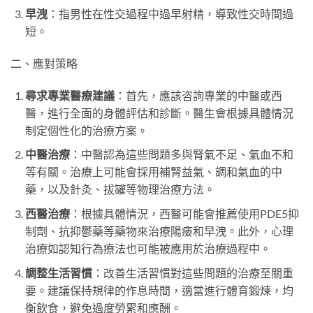
早洩
：指男性在性交過程中過早射精，導致性交時間過
短。
二、應對策略
尋求專業醫療建議
：首先，應該咨詢專業的中醫或西
醫，進行全面的身體評估和診斷。醫生會根據具體情況
制定個性化的治療方案。
中醫治療
：中醫認為這些問題多與腎氣不足、氣血不和
等有關。治療上可能會採用補腎益氣、調和氣血的中
藥，以及針灸、拔罐等物理治療方法。
西醫治療
：根據具體情況，西醫可能會推薦使用PDE5抑
制劑、抗抑鬱藥等藥物來治療陽痿和早洩。此外，心理
治療如認知行為療法也可能被應用於治療過程中。
調整生活習慣
：改善生活習慣對這些問題的治療至關重
要。建議保持規律的作息時間，適當進行體育鍛煉，均
衡飲食，避免過度勞累和應酬。