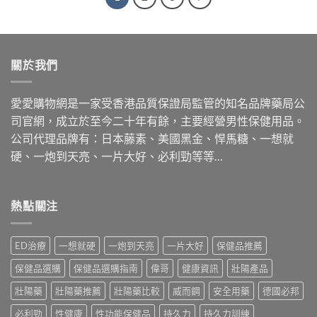
關於我們
愛愛購物網是一家受香港品質保證局監管的知名品牌藥局公
司官網，成立於至今二十年有餘，主要經營男性保健用品。
公司代理品牌有：日本藤素、美國黑金、悍馬糖、一想就
硬、一炮到天亮、一片大好、必利勁等等…
熱點關注
ED治療
一想就硬
一炮到天亮
一片大好
保健品推薦
保健品選購
保健品選購指南
偉哥
健康資訊
壯陽產品
壯陽藥
壯陽藥推薦
壯陽藥比較
威而鋼
安全用藥
德國必邦
必利勁
性健康
性功能保健品
持久力
持久力訓練