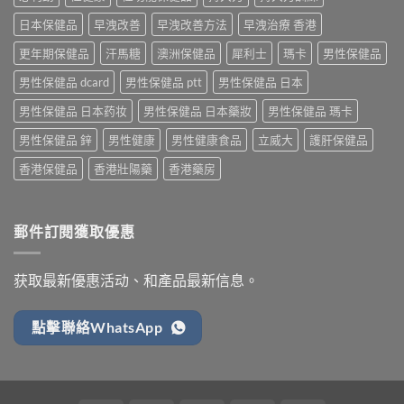
日本保健品
早洩改善
早洩改善方法
早洩治療 香港
更年期保健品
汗馬糖
澳洲保健品
犀利士
瑪卡
男性保健品
男性保健品 dcard
男性保健品 ptt
男性保健品 日本
男性保健品 日本药妆
男性保健品 日本藥妝
男性保健品 瑪卡
男性保健品 鋅
男性健康
男性健康食品
立威大
護肝保健品
香港保健品
香港壯陽藥
香港藥房
郵件訂閱獲取優惠
获取最新優惠活动、和產品最新信息。
點擊聯絡WhatsApp