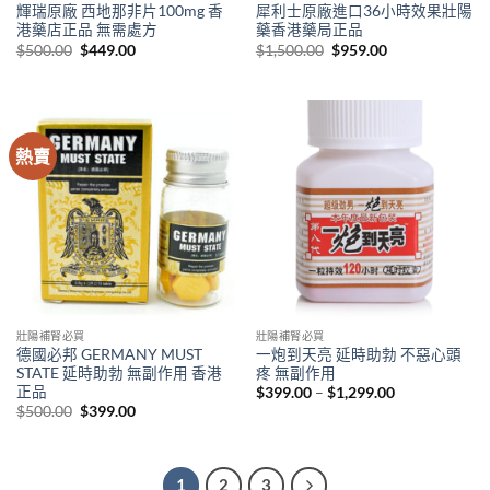
輝瑞原廠 西地那非片100mg 香
犀利士原廠進口36小時效果壯陽
港藥店正品 無需處方
藥香港藥局正品
Original
Current
Original
Current
$
500.00
$
449.00
$
1,500.00
$
959.00
price
price
price
price
was:
is:
was:
is:
$500.00.
$449.00.
$1,500.00.
$959.00.
熱賣
壯陽補腎必買
壯陽補腎必買
德國必邦 GERMANY MUST
一炮到天亮 延時助勃 不惡心頭
STATE 延時助勃 無副作用 香港
疼 無副作用
正品
Price
$
399.00
–
$
1,299.00
range:
Original
Current
$
500.00
$
399.00
$399.00
price
price
through
was:
is:
$1,299.00
$500.00.
$399.00.
1
2
3