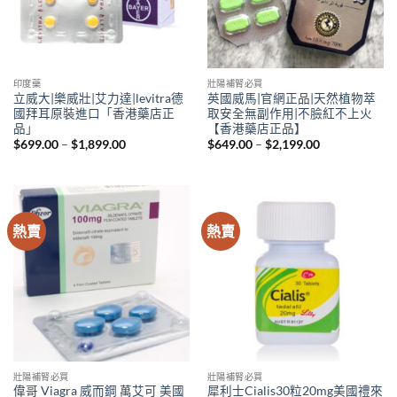
印度藥
壯陽補腎必買
立威大|樂威壯|艾力達|levitra德
英國威馬|官網正品|天然植物萃
國拜耳原裝進口「香港藥店正
取安全無副作用|不臉紅不上火
品」
【香港藥店正品】
Price
Price
$
699.00
–
$
1,899.00
$
649.00
–
$
2,199.00
range:
range:
$699.00
$649.00
through
through
$1,899.00
$2,199.00
熱賣
熱賣
壯陽補腎必買
壯陽補腎必買
偉哥 Viagra 威而鋼 萬艾可 美國
犀利士Cialis30粒20mg美國禮來