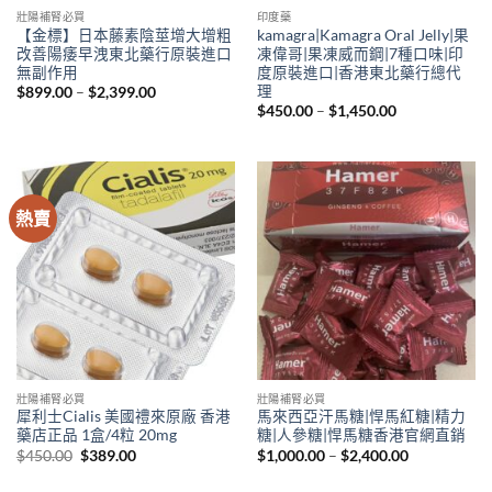
壯陽補腎必買
印度藥
【金標】日本藤素陰莖增大增粗
kamagra|Kamagra Oral Jelly|果
改善陽痿早洩東北藥行原裝進口
凍偉哥|果凍威而鋼|7種口味|印
無副作用
度原裝進口|香港東北藥行總代
理
Price
$
899.00
–
$
2,399.00
range:
Price
$
450.00
–
$
1,450.00
$899.00
range:
through
$450.00
$2,399.00
through
$1,450.00
熱賣
壯陽補腎必買
壯陽補腎必買
犀利士Cialis 美國禮來原廠 香港
馬來西亞汗馬糖|悍馬紅糖|精力
藥店正品 1盒/4粒 20mg
糖|人參糖|悍馬糖香港官網直銷
Original
Current
Price
$
450.00
$
389.00
$
1,000.00
–
$
2,400.00
price
price
range:
was:
is:
$1,000.00