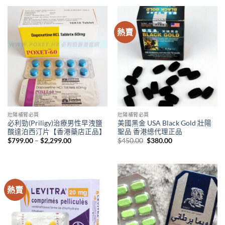
$450.00.
$389.00.
through
$2,400.00
熱賣
壯陽補腎必買
壯陽補腎必買
必利勁(Priligy)治療男性早洩鹽
美國黑金 USA Black Gold 壯陽
酸達泊西汀片【香港藥店正品】
聖品 香港總代理正品
Price
Original
Current
$
799.00
–
$
2,299.00
$
450.00
$
380.00
range:
price
price
$799.00
was:
is:
through
$450.00.
$380.00.
$2,299.00
熱賣