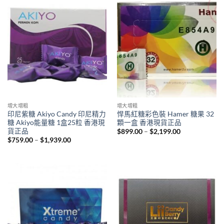
$1,999.00
增大增粗
增大增粗
印尼紫糖 Akiyo Candy 印尼精力
悍馬紅糖彩色裝 Hamer 糖果 32
糖 Akiyo能量糖 1盒25粒 香港現
顆一盒 香港現貨正品
貨正品
Price
$
899.00
–
$
2,199.00
range:
Price
$
759.00
–
$
1,939.00
$899.00
range:
through
$759.00
$2,199.00
through
$1,939.00