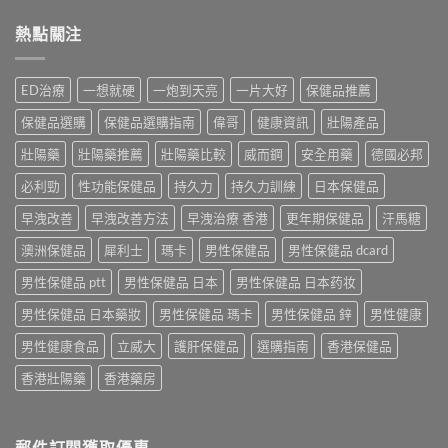
熱點關注
ED治療
一想就硬
一炮到天亮
一片大好
保健品推薦
保健品選購
保健品選購指南
偉哥
健康資訊
壯陽產品
壯陽藥
壯陽藥推薦
壯陽藥比較
威而鋼
安全用藥
德國必邦
必利勁
性功能保健品
持久力
持久力訓練
日本保健品
早洩改善
早洩改善方法
早洩治療 香港
更年期保健品
汗馬糖
澳洲保健品
犀利士
瑪卡
男性保健品
男性保健品 dcard
男性保健品 ptt
男性保健品 日本
男性保健品 日本药妆
男性保健品 日本藥妝
男性保健品 瑪卡
男性保健品 鋅
男性健康
男性健康食品
立威大
護肝保健品
選購指南
香港保健品
香港壯陽藥
香港藥房
郵件訂閱獲取優惠