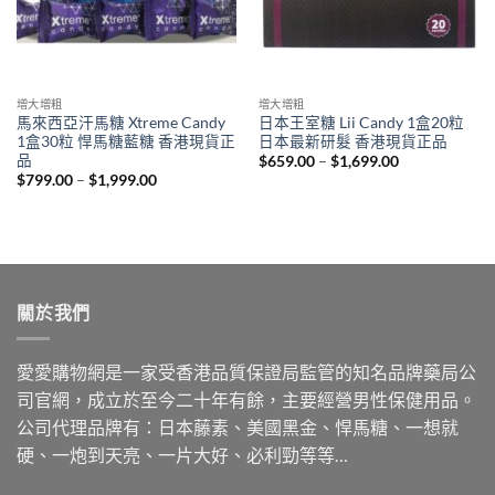
增大增粗
增大增粗
馬來西亞汗馬糖 Xtreme Candy
日本王室糖 Lii Candy 1盒20粒
1盒30粒 悍馬糖藍糖 香港現貨正
日本最新研髮 香港現貨正品
品
Price
$
659.00
–
$
1,699.00
range:
Price
$
799.00
–
$
1,999.00
$659.00
range:
through
$799.00
$1,699.00
through
$1,999.00
關於我們
愛愛購物網是一家受香港品質保證局監管的知名品牌藥局公
司官網，成立於至今二十年有餘，主要經營男性保健用品。
公司代理品牌有：日本藤素、美國黑金、悍馬糖、一想就
硬、一炮到天亮、一片大好、必利勁等等…