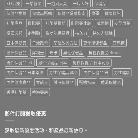
ED治療
一想就硬
一炮到天亮
一片大好
保健品
保健品推薦
保健品選購
保健品選購指南
偉哥
健康資訊
壯陽產品
壯陽藥
壯陽藥推薦
壯陽藥比較
威而鋼
安全用藥
德國必邦
必利勁
性功能保健品
持久力
持久力訓練
日本保健品
早洩改善
早洩改善方法
更年期保健品
汗馬糖
澳洲保健品
犀利士
瑪卡
男性保健品
男性保健品 dcard
男性保健品 ptt
男性保健品 日本
男性保健品 日本药妆
男性保健品 日本藥妝
男性保健品 瑪卡
男性保健品 鋅
男性健康
男性健康食品
立威大
護肝保健品
選購指南
香港保健品
香港壯陽藥
香港藥房
郵件訂閱獲取優惠
获取最新優惠活动、和產品最新信息。