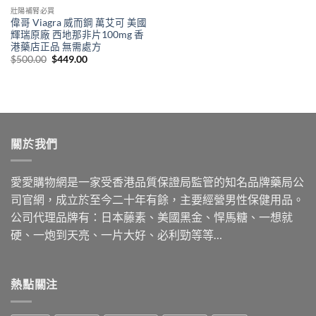
壯陽補腎必買
偉哥 Viagra 威而鋼 萬艾可 美國
輝瑞原廠 西地那非片100mg 香
港藥店正品 無需處方
Original
Current
$
500.00
$
449.00
price
price
was:
is:
$500.00.
$449.00.
關於我們
愛愛購物網是一家受香港品質保證局監管的知名品牌藥局公
司官網，成立於至今二十年有餘，主要經營男性保健用品。
公司代理品牌有：日本藤素、美國黑金、悍馬糖、一想就
硬、一炮到天亮、一片大好、必利勁等等…
熱點關注