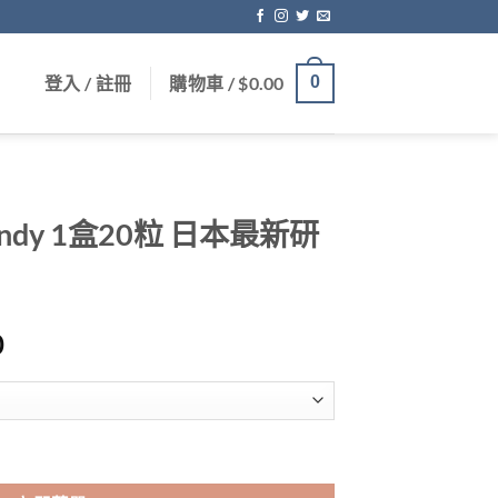
登入 / 註冊
購物車 /
$
0.00
0
andy 1盒20粒 日本最新研
Price
0
range:
$659.00
through
$1,699.00
粒 日本最新研髮 香港現貨正品 數量