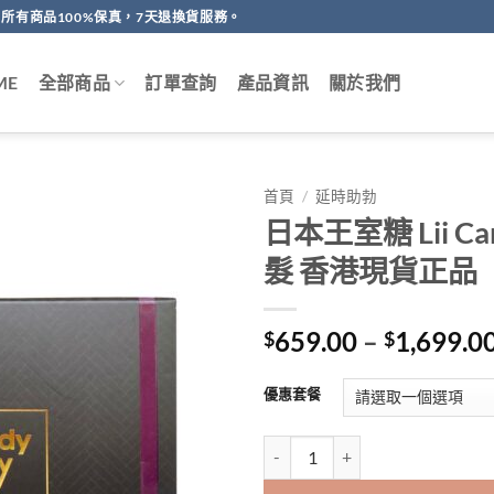
所有商品100%保真，7天退換貨服務。
ME
全部商品
訂單查詢
產品資訊
關於我們
首頁
/
延時助勃
日本王室糖 Lii C
髮 香港現貨正品
659.00
–
1,699.0
$
$
優惠套餐
日本王室糖 Lii Candy 1盒20