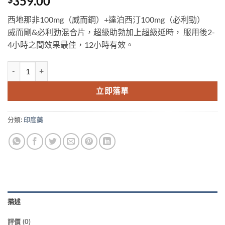
359.00
西地那非100mg（威而鋼）+達泊西汀100mg（必利勁）
威而剛&必利勁混合片，超級助勃加上超級延時， 服用後2-
4小時之間效果最佳，12小時有效。
Extra Super VegaForce藍蝌蚪超級雙效偉哥威而鋼增硬持久 香港總代理 
立即落單
分類:
印度藥
描述
評價 (0)