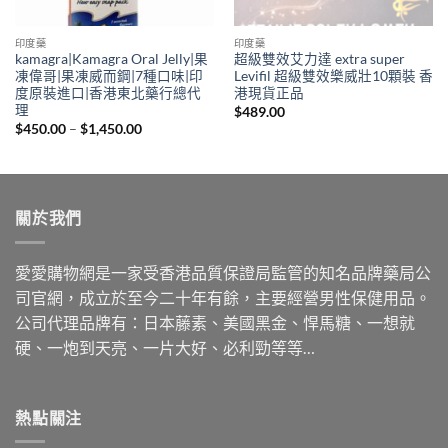
印度藥
印度藥
kamagra|Kamagra Oral Jelly|果
超級雙效艾力達 extra super
凍偉哥|果凍威而鋼|7種口味|印
Levifil 超級雙效樂威壯10顆裝 香
度原裝進口|香港東北藥行總代
港現貨正品
理
$
489.00
Price
$
450.00
–
$
1,450.00
range:
$450.00
through
$1,450.00
關於我們
愛愛購物網是一家受香港品質保證局監管的知名品牌藥局公
司官網，成立於至今二十年有餘，主要經營男性保健用品。
公司代理品牌有：日本藤素、美國黑金、悍馬糖、一想就
硬、一炮到天亮、一片大好、必利勁等等…
熱點關注