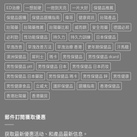
ED治療
一想就硬
一炮到天亮
一片大好
保健品推薦
保健品選購
保健品選購指南
偉哥
健康資訊
壯陽產品
壯陽藥
壯陽藥推薦
壯陽藥比較
威而鋼
安全用藥
德國必邦
必利勁
性功能保健品
持久力
持久力訓練
日本保健品
早洩改善
早洩改善方法
早洩治療 香港
更年期保健品
汗馬糖
澳洲保健品
犀利士
瑪卡
男性保健品
男性保健品 dcard
男性保健品 ptt
男性保健品 日本
男性保健品 日本药妆
男性保健品 日本藥妝
男性保健品 瑪卡
男性保健品 鋅
男性健康
男性健康食品
立威大
護肝保健品
選購指南
香港保健品
香港壯陽藥
香港藥房
郵件訂閱獲取優惠
获取最新優惠活动、和產品最新信息。