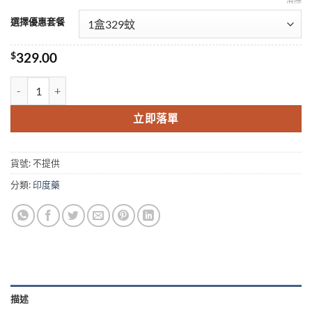
選擇優惠套餐
$
329.00
超級雙效威而鋼-綠P-Force普力吉 必利吉 印度原裝進口 香港現貨正品
立即落單
貨號:
不提供
分類:
印度藥
描述