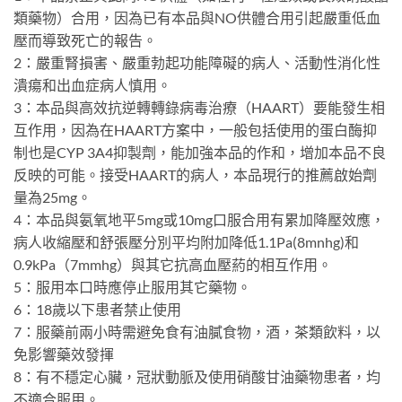
類藥物）合用，因為已有本品與NO供體合用引起嚴重低血
壓而導致死亡的報告。
2：嚴重腎損害、嚴重勃起功能障礙的病人、活動性消化性
潰瘍和出血症病人慎用。
3：本品與高效抗逆轉轉錄病毒治療（HAART）要能發生相
互作用，因為在HAART方案中，一般包括使用的蛋白酶抑
制也是CYP 3A4抑製劑，能加強本品的作和，增加本品不良
反映的可能。接受HAART的病人，本品現行的推薦啟始劑
量為25mg。
4：本品與氨氧地平5mg或10mg口服合用有累加降壓效應，
病人收縮壓和舒張壓分別平均附加降低1.1Pa(8mnhg)和
0.9kPa（7mmhg）與其它抗高血壓葯的相互作用。
5：服用本口時應停止服用其它藥物。
6：18歲以下患者禁止使用
7：服藥前兩小時需避免食有油膩食物，酒，茶類飲料，以
免影響藥效發揮
8：有不穩定心臟，冠狀動脈及使用硝酸甘油藥物患者，均
不適合服用。