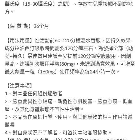
華氏度（15-30攝氏度）之間）。存放在兒童接觸不到的地
方。
【保 質 期】36个月
【用法用量】性活動前60-120分鐘溫水吞服，因持久效果
成分達泊西汀吸收時間需要120分鐘左右，為發揮全部（助
勃+持久）最佳效果建議至少提前120分鐘空腹服用。因劑
量高，建議初次服用半粒(80mg)，未達到滿意效果，可增至
最大劑量一粒（160mg）使用頻率為每24小時一次。
【注意事項】
1、對本品任何組份過敏者
2、嚴重變異性心絞痛，新發性心肌梗塞，嚴重心衰，低血
壓，及其他身體狀態不宜性生活者。
3、本品應在醫師指導下使用，與其他藥物的相互作用請遵
醫囑
4、對自身狀況不了解者，可咨詢本站客服協助。