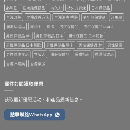
必利勁
性功能保健品
持久力
持久力訓練
日本保健品
早洩改善
早洩改善方法
早洩治療 香港
更年期保健品
汗馬糖
澳洲保健品
犀利士
瑪卡
男性保健品
男性保健品 dcard
男性保健品 ptt
男性保健品 日本
男性保健品 日本药妆
男性保健品 日本藥妝
男性保健品 瑪卡
男性保健品 鋅
男性健康
男性健康食品
立威大
護肝保健品
選購指南
香港保健品
香港壯陽藥
香港藥房
郵件訂閱獲取優惠
获取最新優惠活动、和產品最新信息。
點擊聯絡WhatsApp