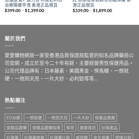
治療陽痿早洩 香港正品現貨
港正品現貨
Price
Price
$
399.00
–
$
1,399.00
$
339.00
–
$
1,899.00
range:
range:
$399.00
$339.00
through
through
$1,399.00
$1,899.00
關於我們
愛愛購物網是一家受香港品質保證局監管的知名品牌藥局公
司官網，成立於至今二十年有餘，主要經營男性保健用品。
公司代理品牌有：日本藤素、美國黑金、悍馬糖、一想就
硬、一炮到天亮、一片大好、必利勁等等…
熱點關注
ED治療
一想就硬
一炮到天亮
一片大好
保健品推薦
保健品選購
保健品選購指南
偉哥
健康資訊
壯陽產品
壯陽藥
壯陽藥推薦
壯陽藥比較
威而鋼
安全用藥
德國必邦