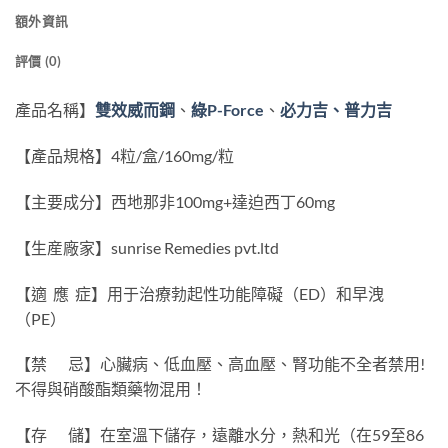
額外資訊
評價 (0)
產品名稱】
雙效威而鋼
、
綠P-Force
、
必力吉、普力吉
【產品規格】4粒/盒/160mg/粒
【主要成分】西地那非100mg+達迫西丁60mg
【生産廠家】sunrise Remedies pvt.ltd
【適 應 症】用于治療勃起性功能障礙（ED）和早洩
（PE）
【禁 忌】心臟病、低血壓、高血壓、腎功能不全者禁用!
不得與硝酸酯類藥物混用！
【存 儲】在室溫下儲存，遠離水分，熱和光（在59至86