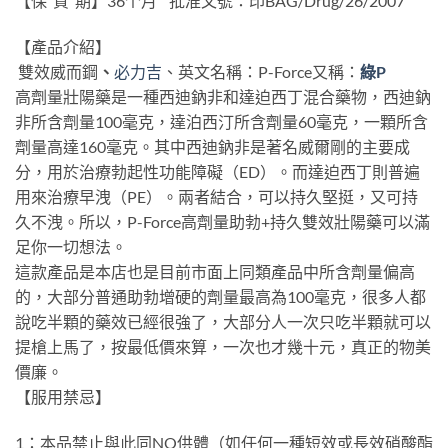
【保 質 期】36个月 批准文號：印BAG/Drug/26/2007
【產品介紹】
雙效威而鋼
、
必力吉
、英文名稱：P-Force又稱：
綠P
高劑量壯陽藥是一種西迪鈉非和達迫西丁混合藥物，西迪鈉
非所含劑量100毫克，達泊西汀所含劑量60毫克，一顆所含
劑量高達160毫克。其中西迪鈉非是著名威爾剛的主要成
分，用於治療勃起性功能障礙（ED）。而達迫西丁則普遍
用來治療早洩（PE）。兩者結合，可以持久堅挺，又可持
久不洩。所以，P-Force高劑量助勃+持久雙效壯陽藥可以滿
足你一切想法。
這款產品是本店也是目前市面上同類產品中所含劑量偏高
的，大部分普通助勃增硬的劑量最高為100毫克，很多人都
說吃半顆的藥效已經很強了，大部分人一次只吃半顆就可以
提槍上馬了，按最低價來算，一次也才幾十元，真正的物美
價廉。
【服用禁忌】
1：本品禁止與此同NO供體（如任何一種短效或長效硝酸酯