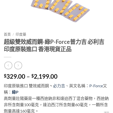
首頁
/
印度藥
超級雙效威而鋼-綠P-Force普力吉 必利吉
印度原裝進口 香港現貨正品
Price
329.00
–
2,199.00
$
$
range:
印度原裝進口 雙效威而鋼
、
必力吉
、英文名稱：
P-Force
又
$329.00
稱：
綠P
through
高劑量壯陽藥是一種西迪鈉非和達迫西丁混合藥物，西迪鈉
$2,199.00
非所含劑量100毫克，達泊西汀所含劑量60毫克，一顆所含
劑量高達160毫克。
清除