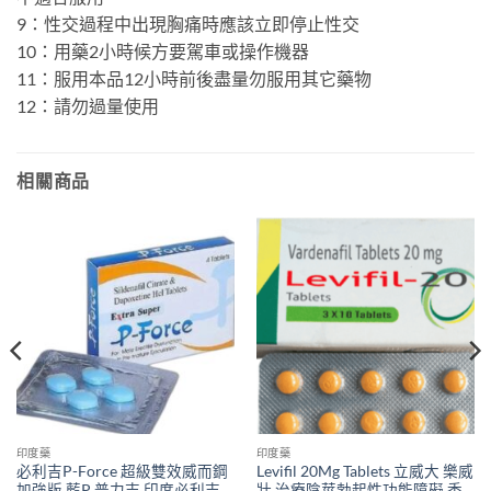
9：性交過程中出現胸痛時應該立即停止性交
10：用藥2小時候方要駕車或操作機器
11：服用本品12小時前後盡量勿服用其它藥物
12：請勿過量使用
相關商品
印度藥
印度藥
必利吉P-Force 超級雙效威而鋼
Levifil 20Mg Tablets 立威大 樂威
加強版 藍P 普力吉 印度必利吉
壯 治療陰莖勃起性功能障礙 香